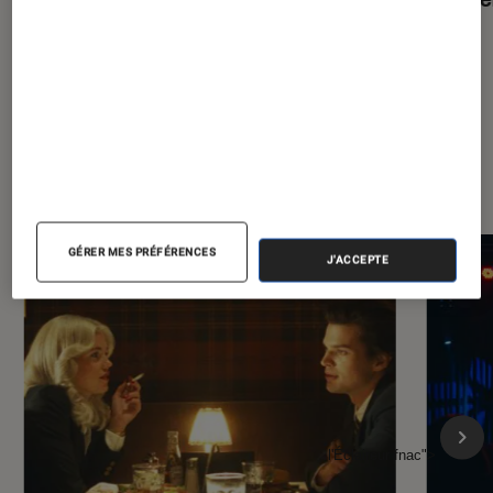
À la une de
VOIR TOUT
l'Éclaireur FNAC
GÉRER MES PRÉFÉRENCES
J'ACCEPTE
l'Éclaireur fnac">