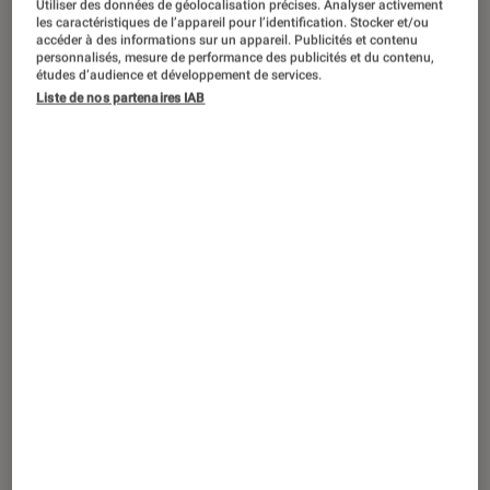
Utiliser des données de géolocalisation précises. Analyser activement
ACTU
les caractéristiques de l’appareil pour l’identification. Stocker et/ou
accéder à des informations sur un appareil. Publicités et contenu
Livres / BD
•
10 déc. 2018
personnalisés, mesure de performance des publicités et du contenu,
Ailefroide, Altitude 3 954, une bande
études d’audience et développement de services.
Liste de nos partenaires IAB
dessinée qui atteint des sommets !