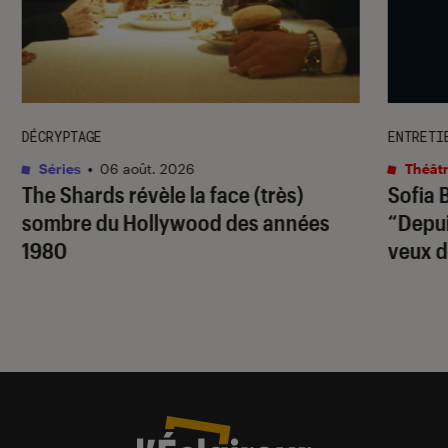
DÉCRYPTAGE
ENTRETI
Séries
•
06 août. 2026
Théâtr
The Shards
révèle la face (très)
Sofia 
sombre du Hollywood des années
“Depuis
1980
veux d