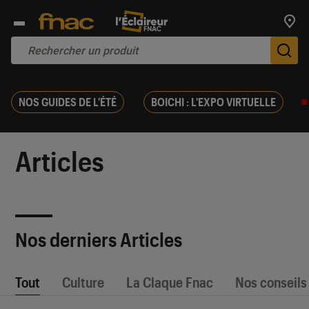
Trouv
De
NOS GUIDES DE L'ÉTÉ
BOICHI : L'EXPO VIRTUELLE
Articles
Nos derniers Articles
Tout
Culture
La Claque Fnac
Nos conseils