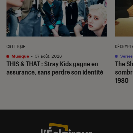
CRITIQUE
DÉCRYPT
Musique
•
07 août. 2026
Séries
THIS & THAT
: Stray Kids gagne en
The S
assurance, sans perdre son identité
sombr
1980