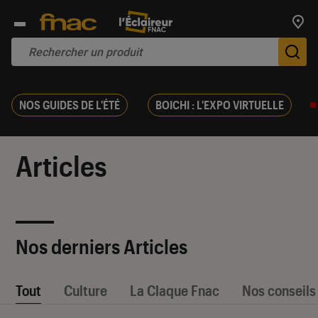
Trouv
De
NOS GUIDES DE L'ÉTÉ
BOICHI : L'EXPO VIRTUELLE
Articles
Nos derniers Articles
Tout
Culture
La Claque Fnac
Nos conseils