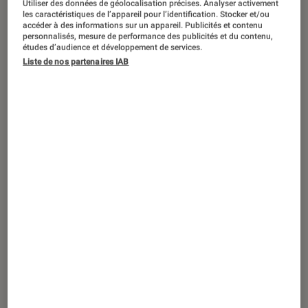
Utiliser des données de géolocalisation précises. Analyser activement
ACTU
les caractéristiques de l’appareil pour l’identification. Stocker et/ou
accéder à des informations sur un appareil. Publicités et contenu
Réalité virtuelle
•
04 déc. 2023
personnalisés, mesure de performance des publicités et du contenu,
Enfin une façon simple de jouer à ses
études d’audience et développement de services.
Liste de nos partenaires IAB
jeux Steam en VR sur Meta Quest