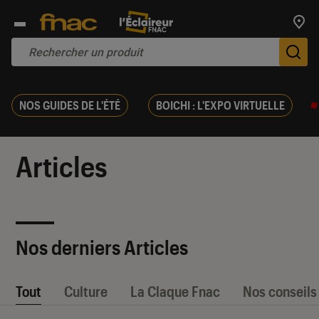
Trouv
De
NOS GUIDES DE L'ÉTÉ
BOICHI : L'EXPO VIRTUELLE
Articles
Nos derniers Articles
Tout
Culture
La Claque Fnac
Nos conseils