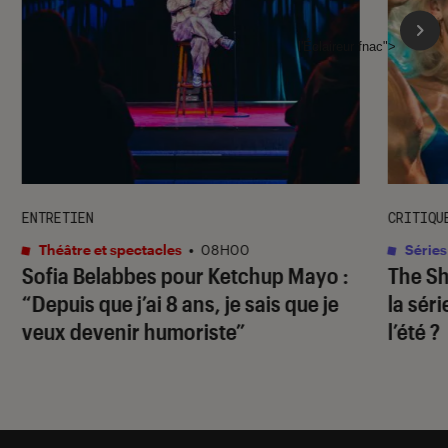
l'Éclaireur fnac">
ENTRETIEN
CRITIQU
Théâtre et spectacles
•
08H00
Séries
Sofia Belabbes pour
Ketchup Mayo
:
The S
“Depuis que j’ai 8 ans, je sais que je
la sér
veux devenir humoriste”
l’été ?