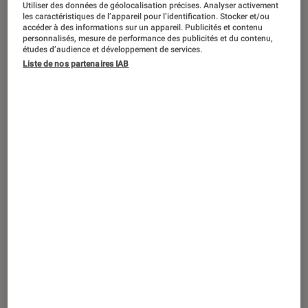
Utiliser des données de géolocalisation précises. Analyser activement
ACTU
les caractéristiques de l’appareil pour l’identification. Stocker et/ou
accéder à des informations sur un appareil. Publicités et contenu
Séries
•
05 jan. 2024
personnalisés, mesure de performance des publicités et du contenu,
La série
Daredevil
fait bien partie du
études d’audience et développement de services.
Marvel Cinematic Universe
Liste de nos partenaires IAB