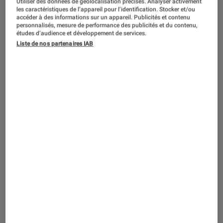
Utiliser des données de géolocalisation précises. Analyser activement
ARTICLE
les caractéristiques de l’appareil pour l’identification. Stocker et/ou
accéder à des informations sur un appareil. Publicités et contenu
Livres / BD
•
23 août. 2021
personnalisés, mesure de performance des publicités et du contenu,
Déracinée de Naomi Novik, un univers
études d’audience et développement de services.
Liste de nos partenaires IAB
inspiré des contes de Grimm