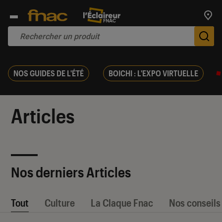
Trouv
De
NOS GUIDES DE L'ÉTÉ
BOICHI : L'EXPO VIRTUELLE
Articles
Nos derniers Articles
Tout
Culture
La Claque Fnac
Nos conseils