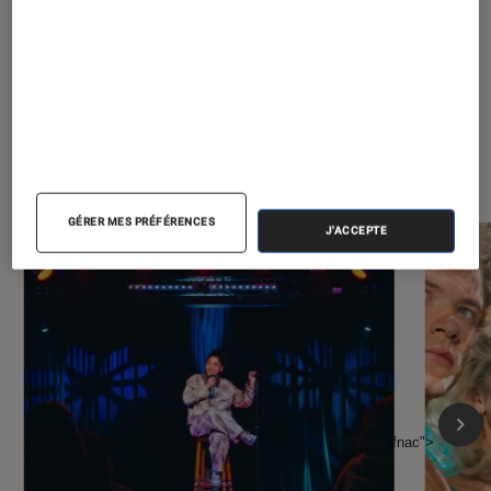
À la une de
VOIR TOUT
l'Éclaireur FNAC
GÉRER MES PRÉFÉRENCES
J'ACCEPTE
l'Éclaireur fnac">