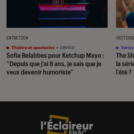
ENTRETIEN
CRITIQU
Théâtre et spectacles
•
08H00
Séries
Sofia Belabbes pour
Ketchup Mayo
:
The S
“Depuis que j’ai 8 ans, je sais que je
la sér
veux devenir humoriste”
l’été ?