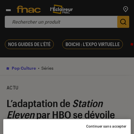
Trouv
De
NOS GUIDES DE L'ÉTÉ
BOICHI : L'EXPO VIRTUELLE
Pop Culture
Séries
ACTU
L’adaptation de
Station
Eleven
par HBO se dévoile
dans un premier trailer
Continuer sans accepter