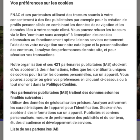
Vos préférences sur les cookies
04 novembre 2021
・
Par
Alexandre Manceau
FNAC et ses partenaires utilisent des traceurs soumis à votre
consentement à des fins publicitaires par exemple pour la création de
profils personnalisés en combinant les données de navigation et les
données liées à votre compte client. Vous pouvez refuser les traceurs
via le lien "continuer sans accepter" à l’exception des cookies
nécessaires au fonctionnement optimal de nos services notamment
l’aide dans votre navigation sur notre catalogue et la personnalisation
des contenus, l’analyse des performances de notre site, et pour
sécuriser vos transactions.
Notre organisation et ses
421
partenaires publicitaires (IAB) stockent
et/ou accèdent à des informations, telles que les identifiants uniques
de cookies pour traiter les données personnelles, sur un appareil. Vous
pouvez accepter ou gérer vos préférences en cliquant ci-dessous ou à
tout moment dans la
Politique Cookies.
Nos partenaires publicitaires (IAB) traitent des données selon les
finalités suivantes :
Utiliser des données de géolocalisation précises. Analyser activement
les caractéristiques de l’appareil pour l’identification. Stocker et/ou
accéder à des informations sur un appareil. Publicités et contenu
personnalisés, mesure de performance des publicités et du contenu,
études d’audience et développement de services.
Liste de nos partenaires IAB
La mini-série est une adaptation du best-seller d'Emily St.
John Mandel.
©WarnerMedia