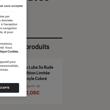
er sans accepter
ires par
es données
 à l’exception
re navigation
te, et pour
ormations,
ection de produits
reil. Vous
tique Cookies.
appareil pour
 personnalisés,
No Lube So Rude
rvices.
Édition Limitée
Vinyle Coloré
À partir de
ACCEPTE
41,05€