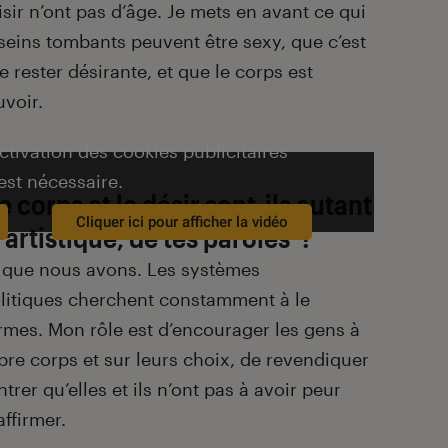
aisir n’ont pas d’âge. Je mets en avant ce qui
 seins tombants peuvent être sexy, que c’est
e rester désirante, et que le corps est
uvoir.
activation des cookies publicitaires
est nécessaire.
 corps et le désir sont-ils autant
Cliquer ici pour afficher la vidéo
 artistique, de tes paroles ?
e que nous avons. Les systèmes
olitiques cherchent constamment à le
rmes. Mon rôle est d’encourager les gens à
pre corps et sur leurs choix, de revendiquer
rer qu’elles et ils n’ont pas à avoir peur
affirmer.