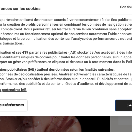
ctro-punk Peaches
Continu
rences sur les cookies
 partenaires utilisent des traceurs soumis à votre consentement à des fins publicita
r la création de profils personnalisés en combinant les données de navigation et l
on
e compte client. Vous pouvez refuser les traceurs via le lien "continuer sans accepter"
 nécessaires au fonctionnement optimal de nos services notamment l’aide dans vot
atalogue et la personnalisation des contenus, l’analyse des performances de notre si
s transactions.
isation et ses
419
partenaires publicitaires (IAB) stockent et/ou accèdent à des inf
Sél
es identifiants uniques de cookies pour traiter les données personnelles, sur un appa
pter ou gérer vos préférences en cliquant ci-dessous ou à tout moment dans la
Poli
res publicitaires (IAB) traitent des données selon les finalités suivantes :
 données de géolocalisation précises. Analyser activement les caractéristiques de l’
tion. Stocker et/ou accéder à des informations sur un appareil. Publicités et contenu
erformance des publicités et du contenu, études d’audience et développement de se
s partenaires IAB
S PRÉFÉRENCES
J'