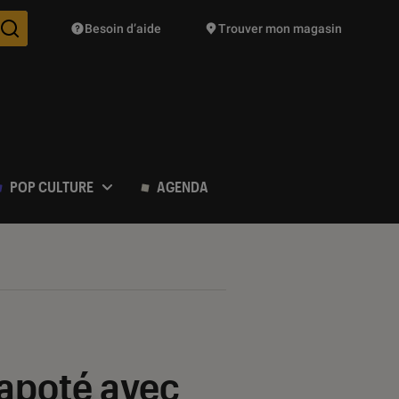
Besoin d’aide
Trouver mon magasin
Des suggestions de produits vont vous être proposées pendant vo
POP CULTURE
AGENDA
papoté avec