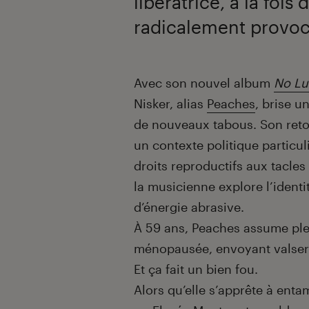
libératrice, à la fois
radicalement provoc.
Introduction
Avec son nouvel album
No Lu
Nisker, alias
Peaches
, brise u
de nouveaux tabous. Son ret
un contexte politique partic
droits reproductifs aux tacles
la musicienne explore l’identit
d’énergie abrasive.
À 59 ans, Peaches assume ple
ménopausée, envoyant valser 
Et ça fait un bien fou.
Alors qu’elle s’apprête à ent