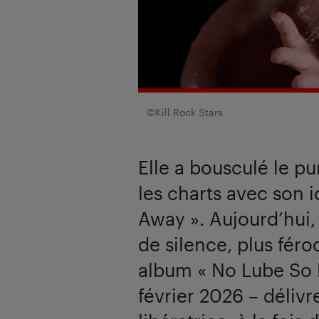
©Kill Rock Stars
Elle a bousculé le pu
les charts avec son 
Away ». Aujourd’hui,
de silence, plus fér
album « No Lube So 
février 2026 – déliv