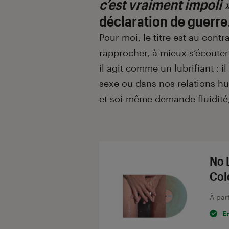
c’est vraiment impoli »
déclaration de guerre
Pour moi, le titre est au contr
rapprocher, à mieux s’écouter
il agit comme un lubrifiant : il
sexe ou dans nos relations hu
et soi-même demande fluidité,
No 
Col
À par
E