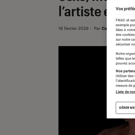
l’artiste ele
Vos préfé
FNAC et ses
exemple pou
16 février 2026
・
Par
Catherine Roch
liées à votr
des cookies
sur notre c
sécuriser vo
Notre organ
telles que l
pouvez acce
Nos partenai
Utiliser des
l’identifica
mesure de p
Liste de no
GÉRER ME