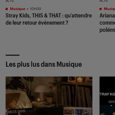
ACTU
ACTU
Musique
•
10H30
Musiq
Stray Kids,
THIS & THAT
: qu’attendre
Ariana
de leur retour événement ?
commen
polémi
Les plus lus dans Musique