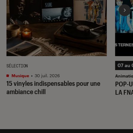
07 au 
SÉLECTION
Musique
•
30 juil. 2026
Animati
15 vinyles indispensables pour une
POP-U
ambiance chill
LA FN