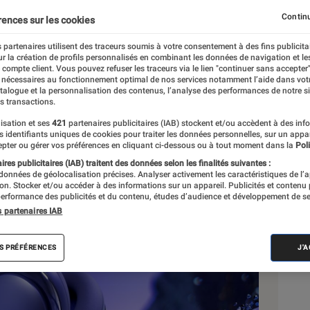
ne nouvelle dimension s
Continu
rences sur les cookies
 partenaires utilisent des traceurs soumis à votre consentement à des fins publicita
r la création de profils personnalisés en combinant les données de navigation et l
e compte client. Vous pouvez refuser les traceurs via le lien "continuer sans accepter"
 nécessaires au fonctionnement optimal de nos services notamment l’aide dans vot
atalogue et la personnalisation des contenus, l’analyse des performances de notre si
s transactions.
isation et ses
421
partenaires publicitaires (IAB) stockent et/ou accèdent à des inf
Sél
es identifiants uniques de cookies pour traiter les données personnelles, sur un appa
pter ou gérer vos préférences en cliquant ci-dessous ou à tout moment dans la
Poli
res publicitaires (IAB) traitent des données selon les finalités suivantes :
 données de géolocalisation précises. Analyser activement les caractéristiques de l’
tion. Stocker et/ou accéder à des informations sur un appareil. Publicités et contenu
erformance des publicités et du contenu, études d’audience et développement de se
s partenaires IAB
S PRÉFÉRENCES
J'