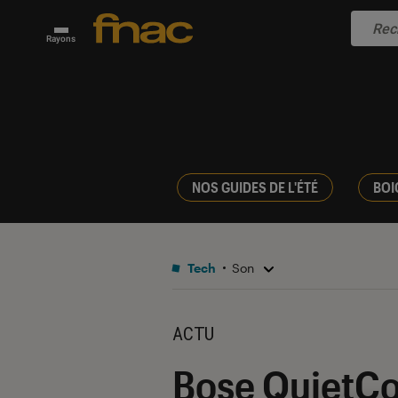
Rayons
NOS GUIDES DE L'ÉTÉ
BOI
Tech
Son
ACTU
Bose QuietCom