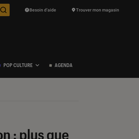
Besoin d’aide
Trouver mon magasin
Des suggestions de produits vont vous être proposées pendant vo
POP CULTURE
AGENDA
n : plus que