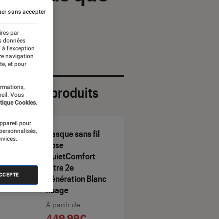
onore
er sans accepter
ires par
es données
 à l’exception
re navigation
te, et pour
ormations,
ection de produits
reil. Vous
tique Cookies.
appareil pour
 personnalisés,
Casque sans fil
rvices.
Bose
QuietComfort
Ultra 2e
ACCEPTE
génération Blanc
nuage
À partir de
449,99€