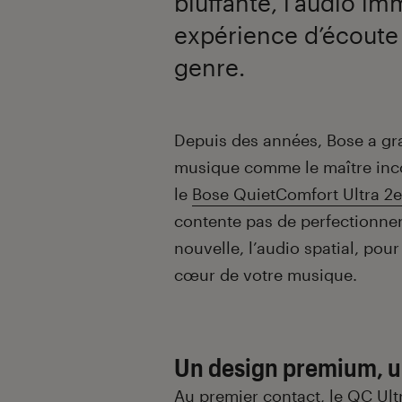
bluffante, l’audio im
expérience d’écoute 
genre.
Introduction
Depuis des années, Bose a gr
musique comme le maître incon
le
Bose QuietComfort Ultra 2e
contente pas de perfectionner
nouvelle, l’audio spatial, po
cœur de votre musique.
Un design premium, u
Au premier contact, le QC Ultr