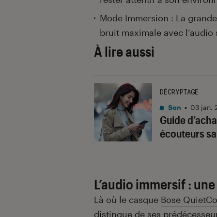
Mode Immersion : La grande
bruit maximale avec l’audio s
À lire aussi
DÉCRYPTAGE
Son
•
03 jan.
Guide d’achat
écouteurs san
L’audio immersif : une
Là où le casque
Bose QuietCo
distingue de ses prédécesseu