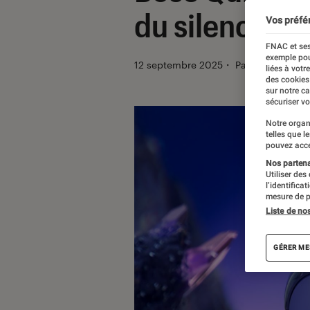
du silence, u
Vos préfé
FNAC et ses
exemple pou
12 septembre 2025
・
Par
Théo
liées à votr
des cookies
sur notre c
sécuriser vo
Notre organ
telles que l
pouvez acce
Nos partenai
Utiliser des
l’identifica
mesure de p
Liste de no
GÉRER ME