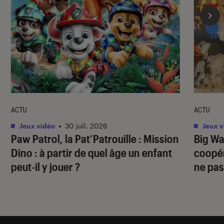
ACTU
ACTU
Jeux vidéo
•
30 juil. 2026
Jeux v
Paw Patrol, la Pat’Patrouille : Mission
Big Wa
Dino
: à partir de quel âge un enfant
coopér
peut-il y jouer ?
ne pas