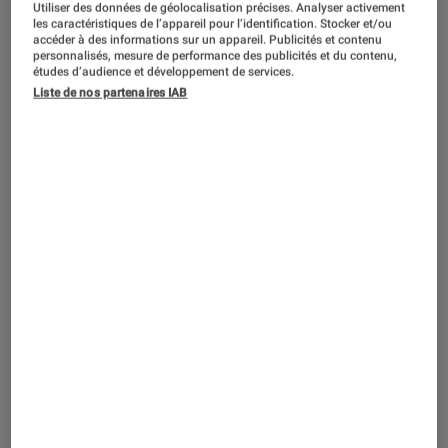
Utiliser des données de géolocalisation précises. Analyser activement
les caractéristiques de l’appareil pour l’identification. Stocker et/ou
Un peu plus de dix ans après le
accéder à des informations sur un appareil. Publicités et contenu
personnalisés, mesure de performance des publicités et du contenu,
dernier opus, la série Ninja Gaiden
études d’audience et développement de services.
Liste de nos partenaires IAB
s’apprête à revenir. On retrouve bien
sûr au développement la Team Ninja
de chez Koei Tecmo, mais aussi
Platinum Games en renfort. Ninja
Gaiden 4 sortira le 21 octobre 2025 sur
PC, PS5 et Xbox Series.
Introduction