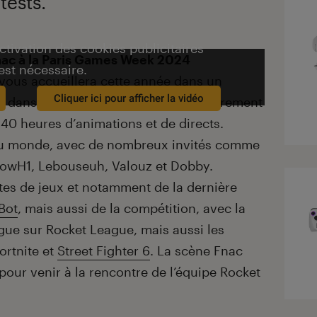
tests.
activation des cookies publicitaires
nac à la Paris Games Week 2024
est nécessaire.
c vous accueillera cette année dans un
Cliquer ici pour afficher la vidéo
 dans le Hall 1, avec une scène entièrement
 40 heures d’animations et de directs.
eau monde, avec de nombreux invités comme
howH1, Lebouseuh, Valouz et Dobby.
s de jeux et notamment de la dernière
Bot
, mais aussi de la compétition, avec la
ague sur Rocket League, mais aussi les
ortnite et
Street Fighter 6
. La scène Fnac
r pour venir à la rencontre de l’équipe Rocket