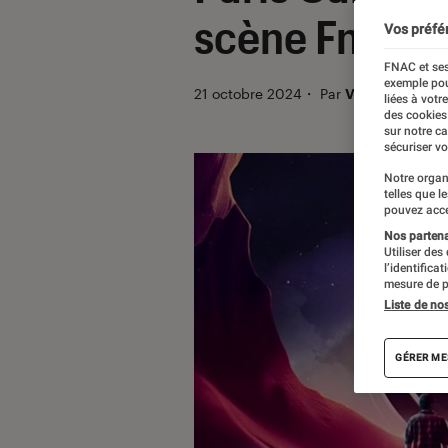
scène Fnac à
Vos préfé
FNAC et ses
exemple pou
21 octobre 2024
・
Par
Valentin Boulet
liées à votr
des cookies
sur notre c
sécuriser vo
Notre organ
telles que l
pouvez acce
Nos partenai
Utiliser des
l’identifica
mesure de p
Liste de no
GÉRER ME