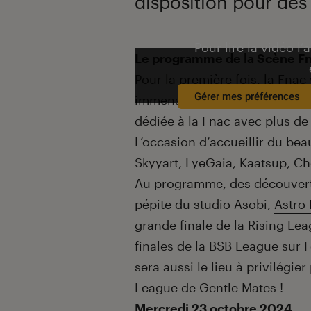
disposition pour des 
Pour lire la vidéo l’
Introduction
Le programme de la Scène F
Pour la première fois, la Fna
Gérer mes préférences
immense stand de 512 m² situé
dédiée à la Fnac avec plus de
L’occasion d’accueillir du b
Skyyart, LyeGaia, Kaatsup, C
Au programme, des découverte
pépite du studio Asobi,
Astro 
grande finale de la Rising Le
finales de la BSB League sur F
sera aussi le lieu à privilégie
League de Gentle Mates !
Mercredi 23 octobre 2024