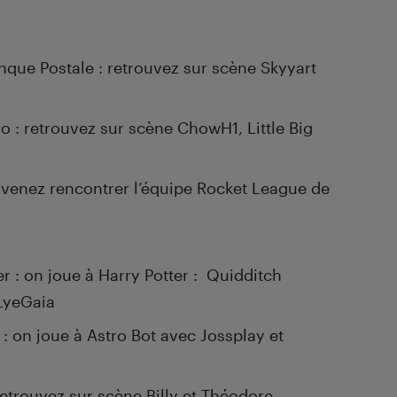
nque Postale : retrouvez sur scène Skyyart
o : retrouvez sur scène ChowH1, Little Big
: venez rencontrer l’équipe Rocket League de
r : on joue à Harry Potter : Quidditch
LyeGaia
: on joue à Astro Bot avec Jossplay et
retrouvez sur scène Billy et Théodore