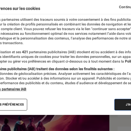
 la PGW
Continu
rences sur les cookies
 partenaires utilisent des traceurs soumis à votre consentement à des fins publicita
r la création de profils personnalisés en combinant les données de navigation et l
e compte client. Vous pouvez refuser les traceurs via le lien "continuer sans accepter"
 nécessaires au fonctionnement optimal de nos services notamment l’aide dans vot
atalogue et la personnalisation des contenus, l’analyse des performances de notre si
s transactions.
isation et ses
421
partenaires publicitaires (IAB) stockent et/ou accèdent à des inf
Sél
es identifiants uniques de cookies pour traiter les données personnelles, sur un appa
pter ou gérer vos préférences en cliquant ci-dessous ou à tout moment dans la
Poli
res publicitaires (IAB) traitent des données selon les finalités suivantes :
 données de géolocalisation précises. Analyser activement les caractéristiques de l’
tion. Stocker et/ou accéder à des informations sur un appareil. Publicités et contenu
erformance des publicités et du contenu, études d’audience et développement de se
s partenaires IAB
S PRÉFÉRENCES
J'