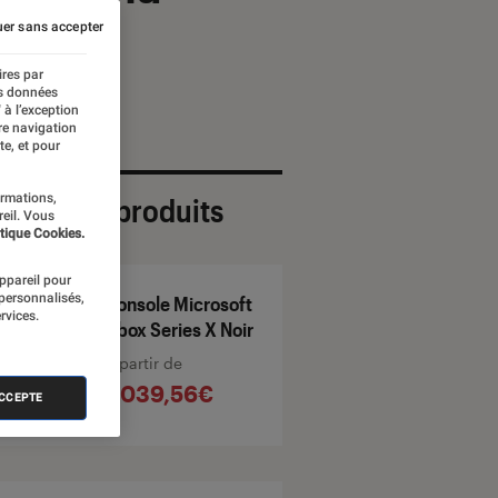
er sans accepter
ires par
es données
 à l’exception
re navigation
te, et pour
ormations,
ection de produits
reil. Vous
tique Cookies.
appareil pour
 personnalisés,
Console Microsoft
rvices.
Xbox Series X Noir
À partir de
1 039,56€
ACCEPTE