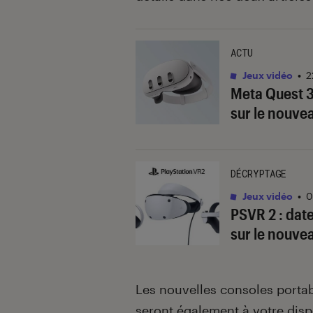
ACTU
Jeux vidéo
•
2
Meta Quest 3 
sur le nouve
DÉCRYPTAGE
Jeux vidéo
•
0
PSVR 2 : date
sur le nouve
Les nouvelles consoles porta
seront également à votre disp