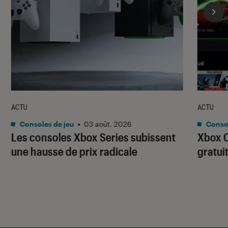
ACTU
ACTU
Consoles de jeu
•
03 août. 2026
Consol
Les consoles Xbox Series subissent
Xbox C
une hausse de prix radicale
gratui