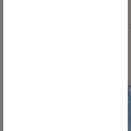
Pour aller plus loin
Actus high tech
évènement fnac
High-Tech
Sur le même thème