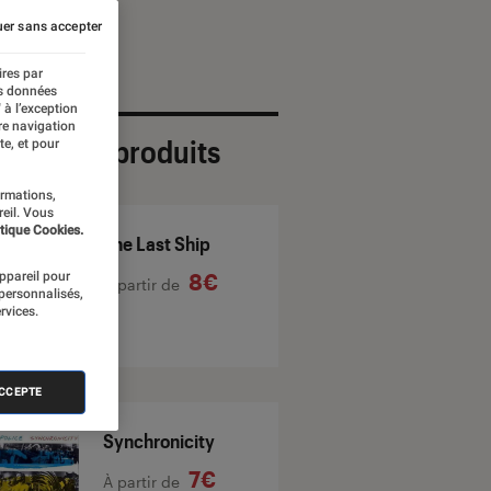
er sans accepter
ires par
es données
 à l’exception
re navigation
ection de produits
te, et pour
ormations,
reil. Vous
tique Cookies.
The Last Ship
appareil pour
8€
À partir de
 personnalisés,
rvices.
ACCEPTE
Synchronicity
7€
À partir de