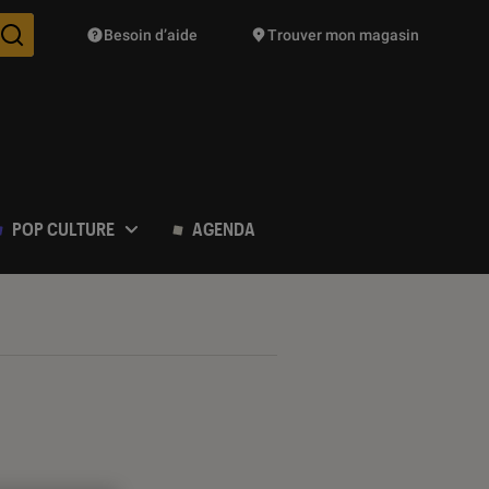
Besoin d’aide
Trouver mon magasin
Des suggestions de produits vont vous être proposées pendant vo
POP CULTURE
AGENDA