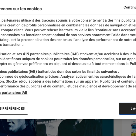
Continu
rences sur les cookies
 partenaires utilisent des traceurs soumis à votre consentement à des fins publicita
r la création de profils personnalisés en combinant les données de navigation et l
e compte client. Vous pouvez refuser les traceurs via le lien "continuer sans accepter"
 nécessaires au fonctionnement optimal de nos services notamment l’aide dans vot
Sél
atalogue et la personnalisation des contenus, l’analyse des performances de notre si
s transactions.
isation et ses
419
partenaires publicitaires (IAB) stockent et/ou accèdent à des inf
es identifiants uniques de cookies pour traiter les données personnelles, sur un appa
pter ou gérer vos préférences en cliquant ci-dessous ou à tout moment dans la
Poli
res publicitaires (IAB) traitent des données selon les finalités suivantes :
 données de géolocalisation précises. Analyser activement les caractéristiques de l’
tion. Stocker et/ou accéder à des informations sur un appareil. Publicités et contenu
erformance des publicités et du contenu, études d’audience et développement de se
s partenaires IAB
S PRÉFÉRENCES
J'