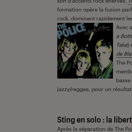
son d’accents rock énervés.
T
formation opère la fusion par
rock, dominant rapidement les
Avec s
a Bott
Take
)
de Bl
The Po
membre
basse 
jazzy/reggae, pour un résulta
Sting en solo : la libe
Après la séparation de The Pol