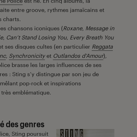
he Police
est né. En cinq albums, la
faite entre groove, rythmes jamaïcains et
 charts.
es chansons iconiques (
Roxane
,
Message in
le
,
Can’t Stand Losing You
,
Every Breath You
 et ses disques cultes (en particulier
Reggata
anc
,
Synchronicity
et
Outlandos d’Amour
),
lice brasse les larges influences de ses
s : Sting s’y distingue par son jeu de
mêlant pop-rock et inspirations
t très emblématique.
rté des genres
ice, Sting poursuit