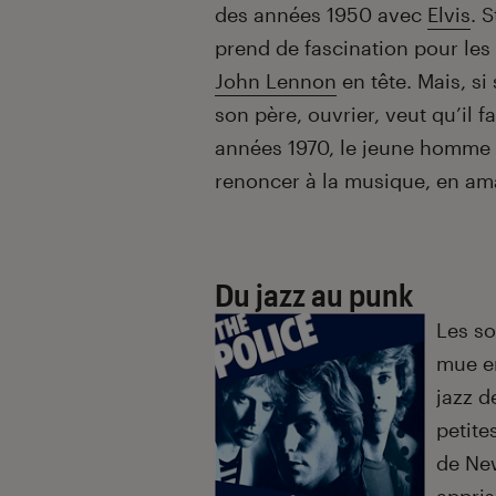
des années 1950 avec
Elvis
. 
prend de fascination pour les
John Lennon
en tête. Mais, si
son père, ouvrier, veut qu’il 
années 1970, le jeune homme d
renoncer à la musique, en am
Du jazz au punk
Les so
mue en
jazz 
petite
de New