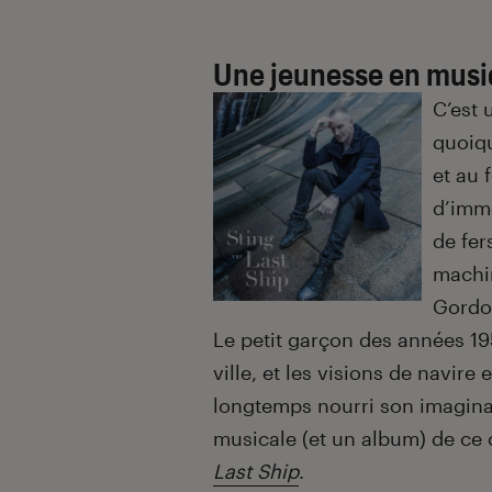
Une jeunesse en mus
C’est 
quoiqu
et au 
d’imme
de fer
machin
Gordo
Le petit garçon des années 19
ville, et les visions de navir
longtemps nourri son imaginair
musicale (et un album) de ce
Last Ship
.