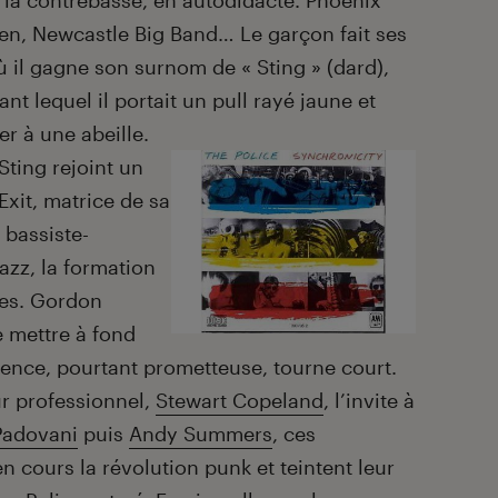
 la contrebasse, en autodidacte. Phoenix
n, Newcastle Big Band… Le garçon fait ses
 il gagne son surnom de « Sting » (dard),
nt lequel il portait un pull rayé jaune et
er à une abeille.
Sting rejoint un
Exit, matrice de sa
t bassiste-
azz, la formation
dres. Gordon
 mettre à fond
ience, pourtant prometteuse, tourne court.
ur professionnel,
Stewart Copeland
, l’invite à
Padovani
puis
Andy Summers
, ces
n cours la révolution punk et teintent leur