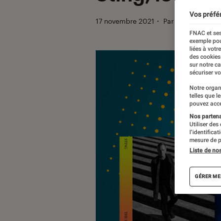
Vos préfé
17 novembre 2021
・
Par
Mathieu M.
FNAC et ses
exemple pou
liées à votr
des cookies
sur notre c
sécuriser vo
Notre organ
telles que l
pouvez acce
Nos partenai
Utiliser des
l’identifica
mesure de p
Liste de no
GÉRER ME