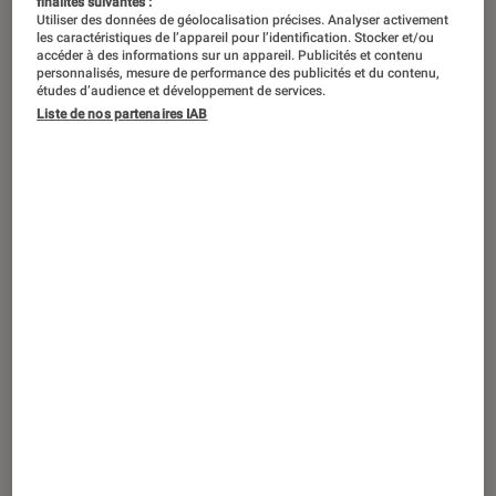
finalités suivantes :
Utiliser des données de géolocalisation précises. Analyser activement
les caractéristiques de l’appareil pour l’identification. Stocker et/ou
Arrivée sur le marché il y a 3 ans, la
accéder à des informations sur un appareil. Publicités et contenu
personnalisés, mesure de performance des publicités et du contenu,
marque Realme ne cesse de proposer
études d’audience et développement de services.
de nouvelles références. La marque
Liste de nos partenaires IAB
du groupe BBK Electronics revient
pour 2021 et présente un smartphone
qui se place sur le segment du milieu
de gamme à moins de 300 euros. Le
Realme 8 Pro a des avantages à
revendre.
Introduction
Sur le milieu de gamme, les marques se livrent
une guerre sanglante menée de front par
Xiaomi
et
Oppo
, et plus marginalement par