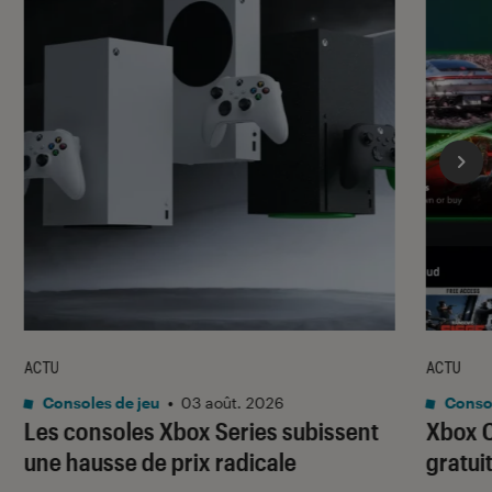
ACTU
ACTU
Consoles de jeu
•
03 août. 2026
Consol
Les consoles Xbox Series subissent
Xbox C
une hausse de prix radicale
gratui