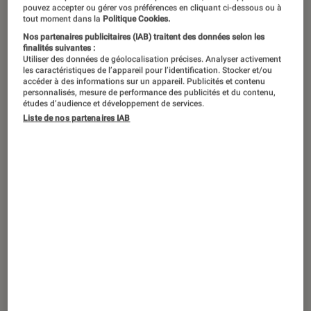
pouvez accepter ou gérer vos préférences en cliquant ci-dessous ou à
tout moment dans la
Politique Cookies.
Le microphone est au streamer ce que
Nos partenaires publicitaires (IAB) traitent des données selon les
la plume est à l’écrivain ! Depuis 1995,
finalités suivantes :
Utiliser des données de géolocalisation précises. Analyser activement
l’entreprise américaine Blue s’est
les caractéristiques de l’appareil pour l’identification. Stocker et/ou
accéder à des informations sur un appareil. Publicités et contenu
imposée sur le marché des
personnalisés, mesure de performance des publicités et du contenu,
études d’audience et développement de services.
enregistrements audio en proposant
Liste de nos partenaires IAB
des microphones USB de qualité
supérieure pour un usage
professionnel. Tour d’horizon des
modèles des séries Yeti et Snowball.
Yeti : une grande flexibilité
d’enregistrement
Le
microphone Blue Yeti
est doté de la