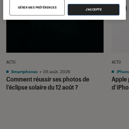
GÉRER MES PRÉFÉRENCES
J'ACCEPTE
ACTU
ACTU
Smartphones
•
05 août. 2026
iPhon
Comment réussir ses photos de
Apple p
l’éclipse solaire du 12 août ?
d’iPho