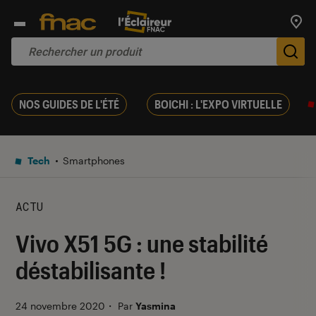
Trouv
De
NOS GUIDES DE L'ÉTÉ
BOICHI : L'EXPO VIRTUELLE
Tech
Smartphones
ACTU
Vivo X51 5G : une stabilité
déstabilisante !
24 novembre 2020
・
Par
Yasmina