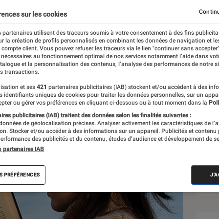
lleur pour tous
Continu
rences sur les cookies
 partenaires utilisent des traceurs soumis à votre consentement à des fins publicita
r la création de profils personnalisés en combinant les données de navigation et l
e compte client. Vous pouvez refuser les traceurs via le lien "continuer sans accepter"
 nécessaires au fonctionnement optimal de nos services notamment l’aide dans vot
atalogue et la personnalisation des contenus, l’analyse des performances de notre si
s transactions.
isation et ses
421
partenaires publicitaires (IAB) stockent et/ou accèdent à des inf
Sél
es identifiants uniques de cookies pour traiter les données personnelles, sur un appa
pter ou gérer vos préférences en cliquant ci-dessous ou à tout moment dans la
Poli
res publicitaires (IAB) traitent des données selon les finalités suivantes :
 données de géolocalisation précises. Analyser activement les caractéristiques de l’
tion. Stocker et/ou accéder à des informations sur un appareil. Publicités et contenu
erformance des publicités et du contenu, études d’audience et développement de se
s partenaires IAB
S PRÉFÉRENCES
J'