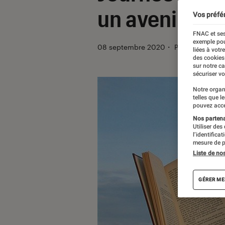
un avenir mei
Vos préfé
FNAC et ses
exemple pou
08 septembre 2020
・
Par
Anastasia
liées à votr
des cookies
sur notre c
sécuriser vo
Notre organ
telles que l
pouvez acce
Nos partenai
Utiliser des
l’identifica
mesure de p
Liste de no
GÉRER ME