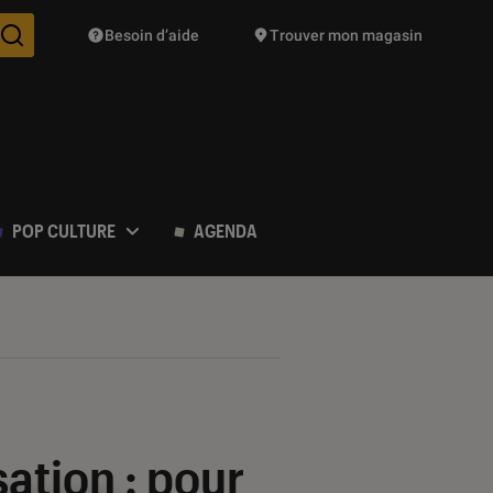
Besoin d’aide
Trouver mon magasin
Des suggestions de produits vont vous être proposées pendant vo
POP CULTURE
AGENDA
sation : pour