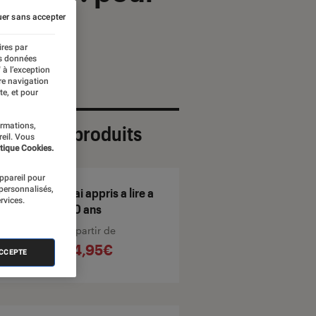
er sans accepter
ires par
es données
 à l’exception
re navigation
te, et pour
ormations,
ection de produits
reil. Vous
tique Cookies.
appareil pour
 personnalisés,
J'ai appris a lire a
rvices.
50 ans
À partir de
14,95€
ACCEPTE