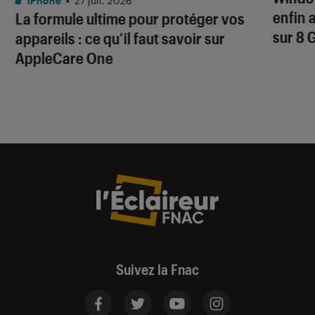
iPhone
•
27 juil. 2026
enfin 
La formule ultime pour protéger vos
sur 8 
appareils : ce qu’il faut savoir sur
AppleCare One
Suivez la Fnac