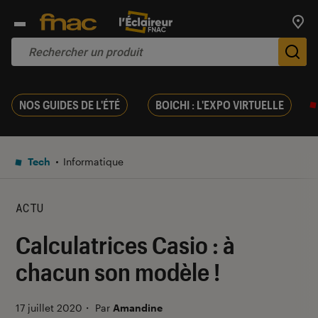
Trouv
De
NOS GUIDES DE L'ÉTÉ
BOICHI : L'EXPO VIRTUELLE
Tech
Informatique
ACTU
Calculatrices Casio : à
chacun son modèle !
17 juillet 2020
・
Par
Amandine