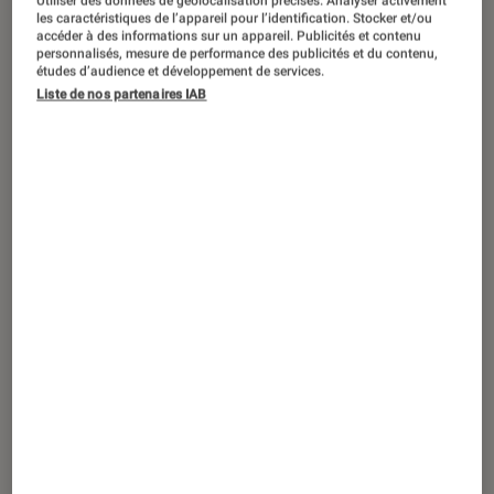
Avez-vous déjà remarqué que lorsque
Utiliser des données de géolocalisation précises. Analyser activement
les caractéristiques de l’appareil pour l’identification. Stocker et/ou
vous passez ou recevez un appel,
accéder à des informations sur un appareil. Publicités et contenu
personnalisés, mesure de performance des publicités et du contenu,
votre téléphone passe subitement
études d’audience et développement de services.
Liste de nos partenaires IAB
d’une connexion 4G à une connexion
H+ ou 3G ? Heureusement grâce à la
technologie VoLTE, disponible auprès
de certains opérateurs, vous pouvez
garder une connexion haut-débit
durant vos appels et bénéficier en
plus d’une meilleure qualité sonore.
Passer un appel tout en continuant
à surfer sur internet
Vous êtes sur le point de retrouver des amis au