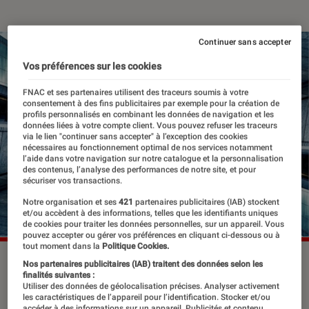
Continuer sans accepter
Vos préférences sur les cookies
FNAC et ses partenaires utilisent des traceurs soumis à votre
consentement à des fins publicitaires par exemple pour la création de
profils personnalisés en combinant les données de navigation et les
données liées à votre compte client. Vous pouvez refuser les traceurs
via le lien "continuer sans accepter" à l’exception des cookies
nécessaires au fonctionnement optimal de nos services notamment
l’aide dans votre navigation sur notre catalogue et la personnalisation
des contenus, l’analyse des performances de notre site, et pour
sécuriser vos transactions.
Notre organisation et ses
421
partenaires publicitaires (IAB) stockent
et/ou accèdent à des informations, telles que les identifiants uniques
de cookies pour traiter les données personnelles, sur un appareil. Vous
pouvez accepter ou gérer vos préférences en cliquant ci-dessous ou à
tout moment dans la
Politique Cookies.
Nos partenaires publicitaires (IAB) traitent des données selon les
finalités suivantes :
Le roi des « blockbusters intelligents »
Utiliser des données de géolocalisation précises. Analyser activement
les caractéristiques de l’appareil pour l’identification. Stocker et/ou
est de retour. L’énigmatique Tenet, en
accéder à des informations sur un appareil. Publicités et contenu