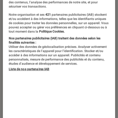
des contenus, l’analyse des performances de notre site, et pour
sécuriser vos transactions.
Le Seigneur des Anneaux : Gollum,
Notre organisation et ses
421
partenaires publicitaires (IAB) stockent
c’est le jeu centré sur le personnage
et/ou accèdent à des informations, telles que les identifiants uniques
de cookies pour traiter les données personnelles, sur un appareil. Vous
de Gollum, annoncé en mars 2019.
pouvez accepter ou gérer vos préférences en cliquant ci-dessous ou à
tout moment dans la
Politique Cookies.
Production phare du studio allemand
Nos partenaires publicitaires (IAB) traitent des données selon les
Deadalic, le jeu est disponible depuis
finalités suivantes :
Utiliser des données de géolocalisation précises. Analyser activement
le 25 mai 2023 sur PC, PS4, PS5, Xbox
les caractéristiques de l’appareil pour l’identification. Stocker et/ou
accéder à des informations sur un appareil. Publicités et contenu
One et Xbox Series.
personnalisés, mesure de performance des publicités et du contenu,
études d’audience et développement de services.
Liste de nos partenaires IAB
Introduction
>>
Le Seigneur des Anneaux – Gollum
est
disponible !
Les premières images du jeu
Pour lire la vidéo l’activation des cookies
publicitaires est nécessaire.