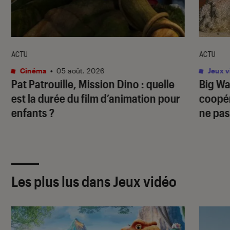
ACTU
ACTU
Cinéma
•
05 août. 2026
Jeux v
Pat Patrouille, Mission Dino
: quelle
Big Wa
est la durée du film d’animation pour
coopér
enfants ?
ne pas
Les plus lus dans Jeux vidéo