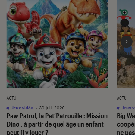
ACTU
ACTU
Jeux vidéo
•
30 juil. 2026
Jeux v
Paw Patrol, la Pat’Patrouille : Mission
Big Wa
Dino
: à partir de quel âge un enfant
coopér
peut-il y jouer ?
ne pas