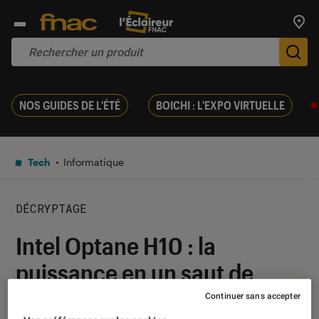
Trouv
De
NOS GUIDES DE L'ÉTÉ
BOICHI : L'EXPO VIRTUELLE
Tech
Informatique
DÉCRYPTAGE
Intel Optane H10 : la
puissance en un saut de
puce
Continuer sans accepter