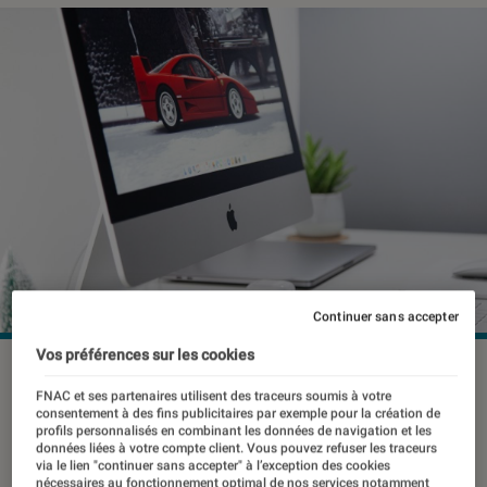
Continuer sans accepter
Vos préférences sur les cookies
FNAC et ses partenaires utilisent des traceurs soumis à votre
Et si vous optiez pour l’un des plus
consentement à des fins publicitaires par exemple pour la création de
profils personnalisés en combinant les données de navigation et les
performants ordinateurs tout-en-un du
données liées à votre compte client. Vous pouvez refuser les traceurs
via le lien "continuer sans accepter" à l’exception des cookies
marché ? La gamme des iMac,
nécessaires au fonctionnement optimal de nos services notamment