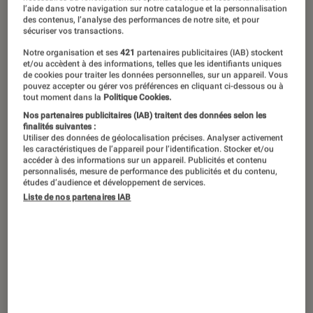
particulièrement variée, s’adapte à
l’aide dans votre navigation sur notre catalogue et la personnalisation
des contenus, l’analyse des performances de notre site, et pour
tous les besoins, que ce soit en
sécuriser vos transactions.
termes de taille d’écran, de puissance
Notre organisation et ses
421
partenaires publicitaires (IAB) stockent
et/ou accèdent à des informations, telles que les identifiants uniques
ou de mémoire. Pour mieux le choisir,
de cookies pour traiter les données personnelles, sur un appareil. Vous
pouvez accepter ou gérer vos préférences en cliquant ci-dessous ou à
la Fnac propose des configurations
tout moment dans la
Politique Cookies.
sur-mesure. Voici les principaux
Nos partenaires publicitaires (IAB) traitent des données selon les
finalités suivantes :
critères à prendre en compte au
Utiliser des données de géolocalisation précises. Analyser activement
les caractéristiques de l’appareil pour l’identification. Stocker et/ou
moment de sélectionner le modèle de
accéder à des informations sur un appareil. Publicités et contenu
personnalisés, mesure de performance des publicités et du contenu,
votre choix.
études d’audience et développement de services.
Liste de nos partenaires IAB
Un ordinateur de choix
L’
iMac
, symbole des ordinateurs tout-en-un,
incarne les valeurs de pureté, d’esthétique et
de stabilité d’
Apple
. D’où l’importance de son