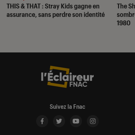
THIS & THAT
: Stray Kids gagne en
The S
assurance, sans perdre son identité
sombr
1980
Suivez la Fnac