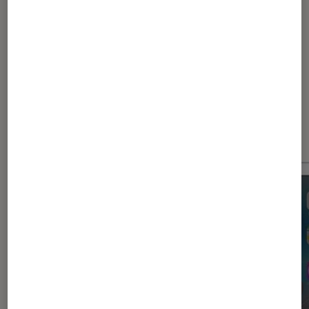
1
2
3
Les plus lus dans Imac