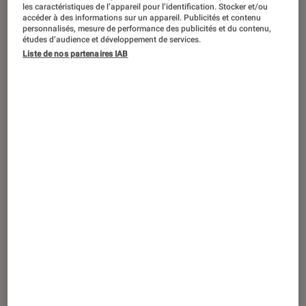
Surpuissant, le nouvel iMac avec puce
les caractéristiques de l’appareil pour l’identification. Stocker et/ou
accéder à des informations sur un appareil. Publicités et contenu
M4 est déjà disponible en précommande
personnalisés, mesure de performance des publicités et du contenu,
études d’audience et développement de services.
Liste de nos partenaires IAB