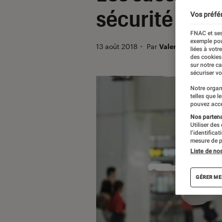
sécurité en pl
Vos préfé
FNAC et ses
exemple pou
13 août 2018
・
Par
Valentin
liées à votr
des cookies
sur notre c
sécuriser vo
Notre organ
telles que l
pouvez acce
Nos partenai
Utiliser des
l’identifica
mesure de p
Liste de no
GÉRER ME