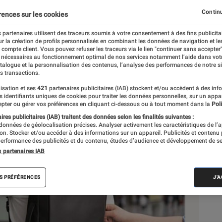
us, le stress en moins
Continu
rences sur les cookies
 partenaires utilisent des traceurs soumis à votre consentement à des fins publicita
r la création de profils personnalisés en combinant les données de navigation et l
e compte client. Vous pouvez refuser les traceurs via le lien "continuer sans accepter"
 nécessaires au fonctionnement optimal de nos services notamment l’aide dans vot
atalogue et la personnalisation des contenus, l’analyse des performances de notre si
s transactions.
isation et ses
421
partenaires publicitaires (IAB) stockent et/ou accèdent à des inf
Sél
es identifiants uniques de cookies pour traiter les données personnelles, sur un appa
pter ou gérer vos préférences en cliquant ci-dessous ou à tout moment dans la
Poli
res publicitaires (IAB) traitent des données selon les finalités suivantes :
 données de géolocalisation précises. Analyser activement les caractéristiques de l’
tion. Stocker et/ou accéder à des informations sur un appareil. Publicités et contenu
erformance des publicités et du contenu, études d’audience et développement de se
s partenaires IAB
S PRÉFÉRENCES
J'