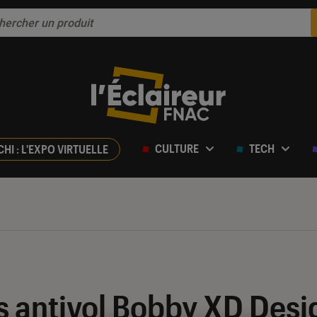
CULTURE
TECH
CHI : L'EXPO VIRTUELLE
s antivol Bobby XD Desig