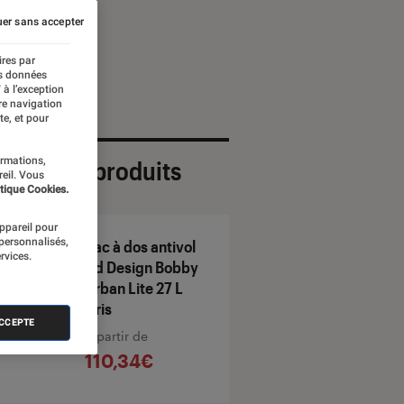
er sans accepter
ires par
es données
 à l’exception
re navigation
te, et pour
ormations,
ection de produits
reil. Vous
tique Cookies.
appareil pour
 personnalisés,
Sac à dos antivol
rvices.
Xd Design Bobby
Urban Lite 27 L
Gris
ACCEPTE
À partir de
110,34€