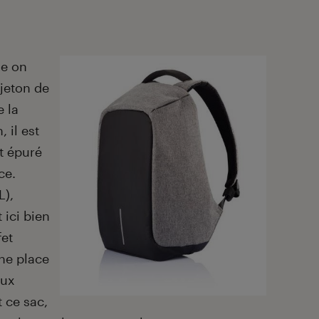
e on
ejeton de
 la
 il est
t épuré
ce.
L),
 ici bien
fet
une place
eux
 ce sac,