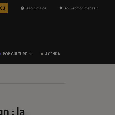
Besoin d’aide
Trouver mon magasin
Des suggestions de produits vont vous être proposées pendant vo
POP CULTURE
AGENDA
n : la