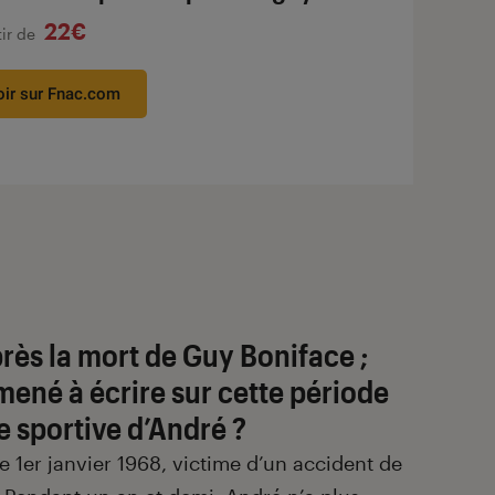
22€
tir de
oir sur Fnac.com
rès la mort de Guy Boniface ;
mené à écrire sur cette période
e sportive d’André ?
 1er janvier 1968, victime d’un accident de