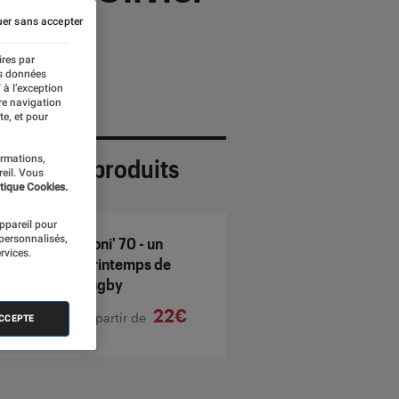
er sans accepter
ires par
es données
 à l’exception
re navigation
te, et pour
ormations,
ection de produits
reil. Vous
tique Cookies.
appareil pour
 personnalisés,
Boni' 70 - un
rvices.
printemps de
rugby
22€
À partir de
ACCEPTE