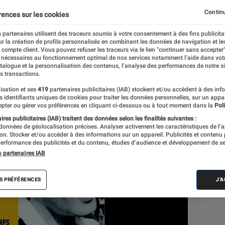
Continu
rences sur les cookies
 partenaires utilisent des traceurs soumis à votre consentement à des fins publicita
r la création de profils personnalisés en combinant les données de navigation et l
e compte client. Vous pouvez refuser les traceurs via le lien "continuer sans accepter"
 nécessaires au fonctionnement optimal de nos services notamment l’aide dans vot
atalogue et la personnalisation des contenus, l’analyse des performances de notre si
s transactions.
isation et ses
419
partenaires publicitaires (IAB) stockent et/ou accèdent à des inf
Sél
es identifiants uniques de cookies pour traiter les données personnelles, sur un appa
pter ou gérer vos préférences en cliquant ci-dessous ou à tout moment dans la
Poli
res publicitaires (IAB) traitent des données selon les finalités suivantes :
 données de géolocalisation précises. Analyser activement les caractéristiques de l’
tion. Stocker et/ou accéder à des informations sur un appareil. Publicités et contenu
erformance des publicités et du contenu, études d’audience et développement de se
s partenaires IAB
S PRÉFÉRENCES
J'