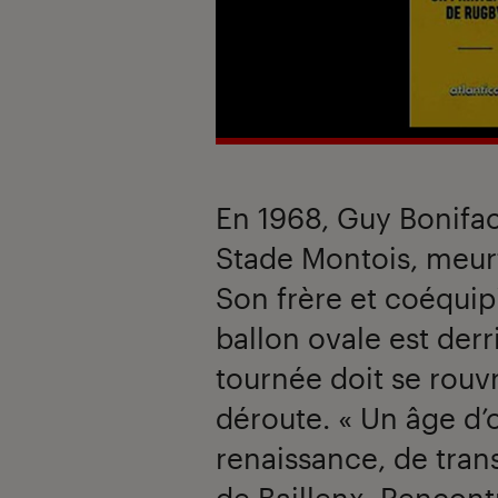
En 1968, Guy Bonifac
Stade Montois, meurt
Son frère et coéquipi
ballon ovale est derr
tournée doit se rouv
déroute. « Un âge d’o
renaissance, de tran
de Baillenx. Rencont