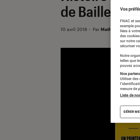
de Baillenx
Vos préfé
FNAC et ses
exemple pou
10 avril 2018
・
Par
Mathilde1
liées à votr
des cookies
sur notre c
sécuriser vo
Notre organ
telles que l
pouvez acce
Nos partenai
Utiliser des
l’identifica
mesure de p
Liste de no
GÉRER ME