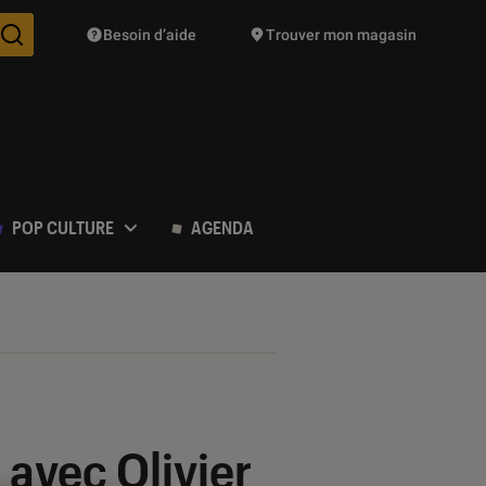
Besoin d’aide
Trouver mon magasin
Des suggestions de produits vont vous être proposées pendant vo
POP CULTURE
AGENDA
 avec Olivier