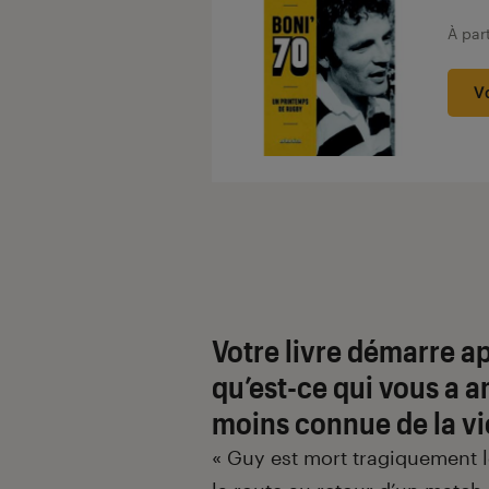
À par
V
Votre livre démarre ap
qu’est-ce qui vous a a
moins connue de la vi
« Guy est mort tragiquement le