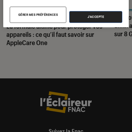
ACTU
Infor
GÉRER MES PRÉFÉRENCES
Window
J'ACCEPTE
iPhone
•
27 juil. 2026
enfin 
La formule ultime pour protéger vos
sur 8 
appareils : ce qu’il faut savoir sur
AppleCare One
Suivez la Fnac