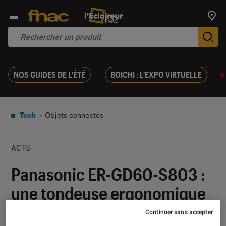
Trouv
De
NOS GUIDES DE L'ÉTÉ
BOICHI : L'EXPO VIRTUELLE
Tech
Objets connectés
ACTU
Panasonic ER-GD60-S803 :
une tondeuse ergonomique
et pratique
Continuer sans accepter