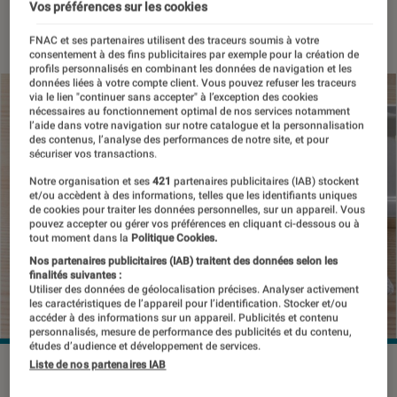
Vos préférences sur les cookies
25 octobre 2017
・
Par
Benoît Duval
FNAC et ses partenaires utilisent des traceurs soumis à votre
consentement à des fins publicitaires par exemple pour la création de
profils personnalisés en combinant les données de navigation et les
données liées à votre compte client. Vous pouvez refuser les traceurs
via le lien "continuer sans accepter" à l’exception des cookies
nécessaires au fonctionnement optimal de nos services notamment
l’aide dans votre navigation sur notre catalogue et la personnalisation
des contenus, l’analyse des performances de notre site, et pour
sécuriser vos transactions.
Notre organisation et ses
421
partenaires publicitaires (IAB) stockent
et/ou accèdent à des informations, telles que les identifiants uniques
de cookies pour traiter les données personnelles, sur un appareil. Vous
pouvez accepter ou gérer vos préférences en cliquant ci-dessous ou à
tout moment dans la
Politique Cookies.
Nos partenaires publicitaires (IAB) traitent des données selon les
finalités suivantes :
Utiliser des données de géolocalisation précises. Analyser activement
les caractéristiques de l’appareil pour l’identification. Stocker et/ou
accéder à des informations sur un appareil. Publicités et contenu
personnalisés, mesure de performance des publicités et du contenu,
études d’audience et développement de services.
Liste de nos partenaires IAB
©DR