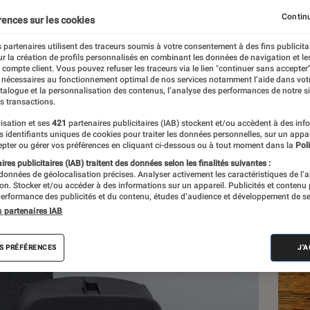
Google
Continu
rences sur les cookies
 partenaires utilisent des traceurs soumis à votre consentement à des fins publicita
r la création de profils personnalisés en combinant les données de navigation et l
e compte client. Vous pouvez refuser les traceurs via le lien "continuer sans accepter"
 nécessaires au fonctionnement optimal de nos services notamment l’aide dans vot
atalogue et la personnalisation des contenus, l’analyse des performances de notre si
s transactions.
isation et ses
421
partenaires publicitaires (IAB) stockent et/ou accèdent à des inf
Les
es identifiants uniques de cookies pour traiter les données personnelles, sur un appa
pter ou gérer vos préférences en cliquant ci-dessous ou à tout moment dans la
Poli
res publicitaires (IAB) traitent des données selon les finalités suivantes :
 données de géolocalisation précises. Analyser activement les caractéristiques de l’
tion. Stocker et/ou accéder à des informations sur un appareil. Publicités et contenu
erformance des publicités et du contenu, études d’audience et développement de se
s partenaires IAB
S PRÉFÉRENCES
J'