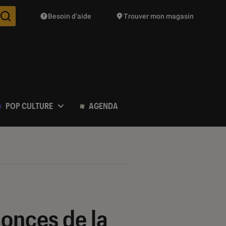
Besoin d’aide
Trouver mon magasin
Des suggestions de produits vont vous être proposées pendant vo
POP CULTURE
AGENDA
nonces de la