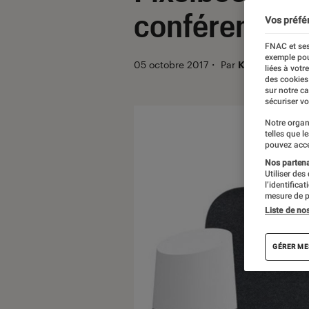
conférence 
Vos préfé
FNAC et ses
exemple pou
05 octobre 2017
・
Par
Kevinh
liées à votr
des cookies
sur notre c
sécuriser vo
Notre organ
telles que l
pouvez acce
Nos partenai
Utiliser des
l’identifica
mesure de p
Liste de no
GÉRER ME