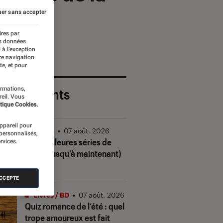
er sans accepter
ires par
es données
 à l’exception
re navigation
te, et pour
ormations,
 plus récents
reil. Vous
tique Cookies.
appareil pour
Séries
•
07 août. 2026
 personnalisés,
Les meilleures séries de
rvices.
2026 (jusqu’à maintenant)
ACCEPTE
Livres / BD
•
07 août. 2026
Quiz romance de l’été : quel
trope amoureux est fait