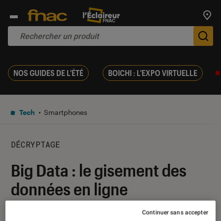
Trouv
De
NOS GUIDES DE L'ÉTÉ
BOICHI : L'EXPO VIRTUELLE
Tech
Smartphones
DÉCRYPTAGE
Big Data : le gisement des
données en ligne
Continuer sans accepter
06 juillet 2017
・
Par
Amandine