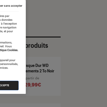
er sans accepter
ires par
es données
 à l’exception
re navigation
te, et pour
ormations,
ection de produits
reil. Vous
tique Cookies.
appareil pour
 personnalisés,
Disque Dur WD
rvices.
Elements 2 To Noir
À partir de
129,99€
ACCEPTE