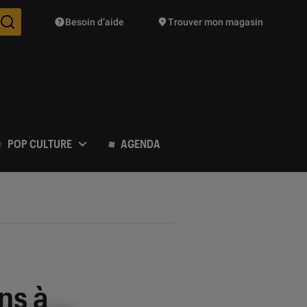
Besoin d’aide
Trouver mon magasin
Des suggestions de produits vont vous être proposées pendant vo
POP CULTURE
AGENDA
ns à