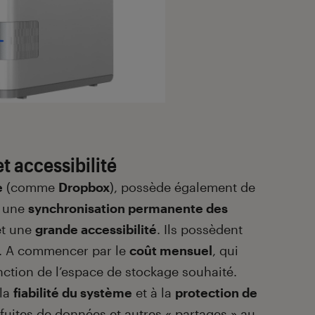
et accessibilité
e
(comme
Dropbox
), possède également de
 une
synchronisation permanente des
t une
grande accessibilité
. Ils possèdent
s. A commencer par le
coût mensuel
, qui
ction de l’espace de stockage souhaité.
 la
fiabilité du système
et à la
protection de
 fuites de données et autres « partages » au