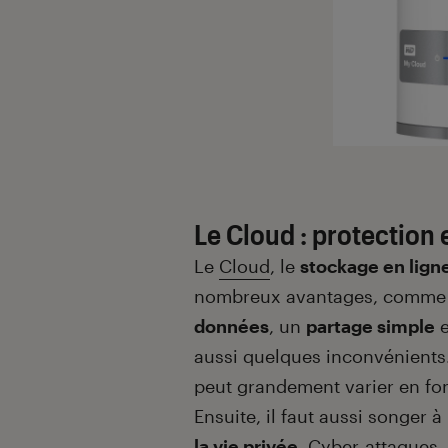
Le Cloud : protection 
Le
Cloud
, le
stockage en lign
nombreux avantages, comme
données
, un
partage simple
e
aussi quelques inconvénient
peut grandement varier en fon
Ensuite, il faut aussi songer à
la vie privée
. Cyber-attaques,