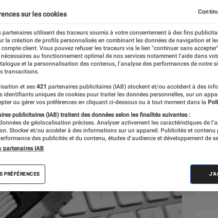
Continu
rences sur les cookies
 partenaires utilisent des traceurs soumis à votre consentement à des fins publicita
r la création de profils personnalisés en combinant les données de navigation et l
l
e compte client. Vous pouvez refuser les traceurs via le lien "continuer sans accepter"
 nécessaires au fonctionnement optimal de nos services notamment l’aide dans vot
atalogue et la personnalisation des contenus, l’analyse des performances de notre si
s transactions.
isation et ses
421
partenaires publicitaires (IAB) stockent et/ou accèdent à des inf
Sél
es identifiants uniques de cookies pour traiter les données personnelles, sur un appa
pter ou gérer vos préférences en cliquant ci-dessous ou à tout moment dans la
Poli
res publicitaires (IAB) traitent des données selon les finalités suivantes :
 données de géolocalisation précises. Analyser activement les caractéristiques de l’
tion. Stocker et/ou accéder à des informations sur un appareil. Publicités et contenu
erformance des publicités et du contenu, études d’audience et développement de se
s partenaires IAB
S PRÉFÉRENCES
J'