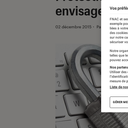
envisager
Vos préfé
FNAC et ses
exemple pou
02 décembre 2015
・
Par
Benoît Duva
liées à votr
des cookies
sur notre c
sécuriser vo
Notre organ
telles que l
pouvez acce
Nos partenai
Utiliser des
l’identifica
mesure de p
Liste de no
GÉRER ME