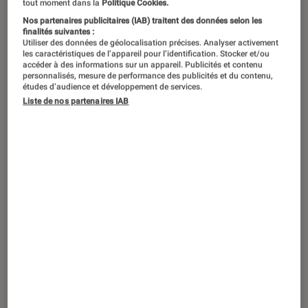
tout moment dans la
Politique Cookies.
Nos partenaires publicitaires (IAB) traitent des données selon les
À l’ère du numérique, la plupart de nos
finalités suivantes :
Utiliser des données de géolocalisation précises. Analyser activement
données personnelles sont stockées
les caractéristiques de l’appareil pour l’identification. Stocker et/ou
accéder à des informations sur un appareil. Publicités et contenu
sur nos smartphones : contacts,
personnalisés, mesure de performance des publicités et du contenu,
photos, vidéos, SMS, applications, etc.
études d’audience et développement de services.
Liste de nos partenaires IAB
Le smartphone est devenu une sorte
de journal intime numérique qui,
malheureusement n’est pas à l’abri
d’un vol, d’une panne ou encore d’une
mauvaise manipulation qui pourraient
entraîner la perte définitive de toutes
nos données. Je vous propose
quelques solutions.