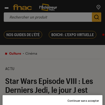
Trouv
De
NOS GUIDES DE L'ÉTÉ
BOICHI : L'EXPO VIRTUELLE
Culture
Cinéma
ACTU
Star Wars Episode VIII : Les
Derniers Jedi, le jour J est
arrivé
Continuer sans accepter