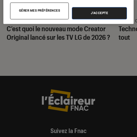
ACTU
GUIDE
GÉRER MES PRÉFÉRENCES
J'ACCEPTE
TV
•
23 juil. 2026
TV
•
C’est quoi le nouveau mode Creator
Techno
Original lancé sur les TV LG de 2026 ?
tout
Suivez la Fnac