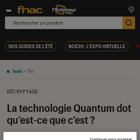
Trouv
De
NOS GUIDES DE L'ÉTÉ
BOICHI : L'EXPO VIRTUELLE
Tech
TV
DÉCRYPTAGE
La technologie Quantum dot
qu’est-ce que c’est ?
12 août 2016
・
Par
Yasmina
Continuer sans accepter