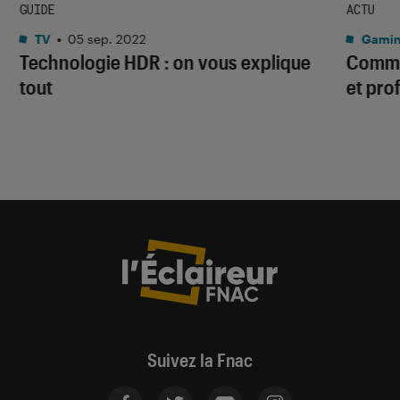
GUIDE
ACTU
TV
•
05 sep. 2022
Gami
Technologie HDR : on vous explique
Commen
tout
et pro
Suivez la Fnac