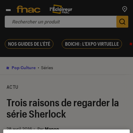
Trouv
De
NOS GUIDES DE L'ÉTÉ
BOICHI : L'EXPO VIRTUELLE
Pop Culture
Séries
ACTU
Trois raisons de regarder la
série Sherlock
28 avril 2016
・
Par
Manon