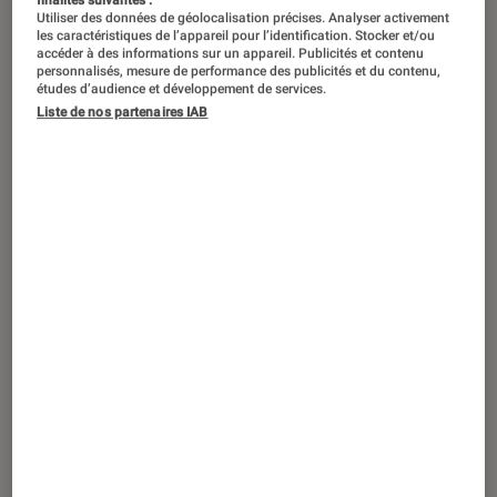
Wes Craven, le génial réalisateur
finalités suivantes :
Utiliser des données de géolocalisation précises. Analyser activement
américain connu pour ses films
les caractéristiques de l’appareil pour l’identification. Stocker et/ou
accéder à des informations sur un appareil. Publicités et contenu
d’épouvante n’est plus… Disparu après
personnalisés, mesure de performance des publicités et du contenu,
études d’audience et développement de services.
s’être longuement battu contre la
Liste de nos partenaires IAB
maladie, l’homme laisse derrière lui, à
76 ans, des fans par milliers, mais
surtout une filmographie digne des
plus grands. Retour sur la carrière de
l’homme en 10 anecdotes.
Introduction
Wes Craven, le génial réalisateur américain
connu pour ses films d’épouvante n’est plus…
Disparu ce 30 août à 76 ans après s’être
longuement battu contre la maladie, l’homme
laisse derrière lui des fans par milliers, mais