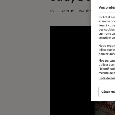
Vos préfé
02 juillet 2015
・
Par
Thomas M.
FNAC et ses
exemple pou
liées à votr
des cookies
sur notre c
sécuriser vo
Notre organ
telles que l
pouvez acce
Nos partenai
Utiliser des
l’identifica
mesure de p
Liste de no
GÉRER ME