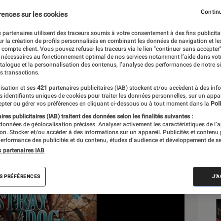
Continu
rences sur les cookies
 partenaires utilisent des traceurs soumis à votre consentement à des fins publicita
r la création de profils personnalisés en combinant les données de navigation et l
e compte client. Vous pouvez refuser les traceurs via le lien "continuer sans accepter"
 nécessaires au fonctionnement optimal de nos services notamment l’aide dans vot
Sél
atalogue et la personnalisation des contenus, l’analyse des performances de notre si
s transactions.
isation et ses
421
partenaires publicitaires (IAB) stockent et/ou accèdent à des inf
es identifiants uniques de cookies pour traiter les données personnelles, sur un appa
pter ou gérer vos préférences en cliquant ci-dessous ou à tout moment dans la
Poli
res publicitaires (IAB) traitent des données selon les finalités suivantes :
 données de géolocalisation précises. Analyser activement les caractéristiques de l’
tion. Stocker et/ou accéder à des informations sur un appareil. Publicités et contenu
erformance des publicités et du contenu, études d’audience et développement de se
s partenaires IAB
S PRÉFÉRENCES
J'