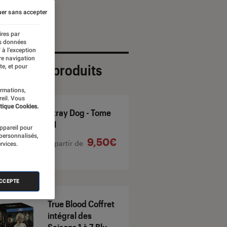
er sans accepter
ires par
es données
 à l’exception
re navigation
ection de produits
te, et pour
ormations,
reil. Vous
tique Cookies.
Stray Dog - Tome
01
appareil pour
 personnalisés,
9,50€
À partir de
rvices.
ACCEPTE
True Blood Coffret
intégral des