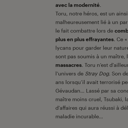
avec la modernité
.
Toru, notre héros, est un ains
malheureusement lié à un parr
le fait combattre lors de
comba
plus en plus effrayantes
. Ce «
lycans pour garder leur natu
sont pas soumis à un maître, 
massacres
. Toru n’est d’aill
l’univers de
Stray Dog
. Son d
ans lorsqu’il avait terrorisé
Gévaudan… Lassé par sa conditi
maître moins cruel, Tsubaki, l
d’affaires qui aura réussi à d
maladie incurable…