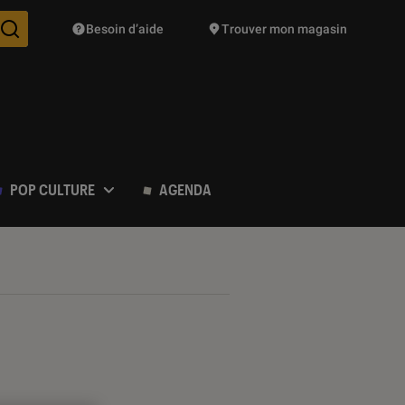
Besoin d’aide
Trouver mon magasin
Des suggestions de produits vont vous être proposées pendant vo
POP CULTURE
AGENDA