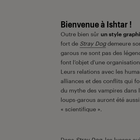
Bienvenue à Ishtar !
Outre bien sûr
un style graph
fort de
Stray Dog
demeure son 
garous ne sont pas des légen
font l’objet d’une organisation
Leurs relations avec les huma
alliances et des conflits qui
du mythe des vampires dans l
loups-garous auront été aussi
« scientifique ».
Dans
Stray Dog
, les lycans s