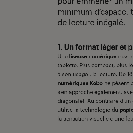
pour emmener un ma
minimum d’espace, to
de lecture inégalé.
1. Un format léger et 
Une
liseuse numérique
ressem
tablette
. Plus compact, plus l
à son usage : la lecture. De 1
numériques Kobo
ne pèsent p
s’en approche également, ave
diagonale). Au contraire d’un 
utilise la technologie du
papie
la sensation visuelle d’une feu