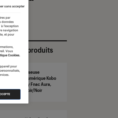
er sans accepter
ires par
es données
 à l’exception
re navigation
te, et pour
ormations,
ection de produits
reil. Vous
tique Cookies.
appareil pour
 personnalisés,
Liseuse
rvices.
numérique Kobo
by Fnac Aura,
Noir/Noir
ACCEPTE