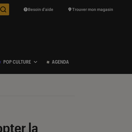
Besoin d’aide
Trouver mon magasin
Des suggestions de produits vont vous être proposées pendant vo
POP CULTURE
AGENDA
pter la