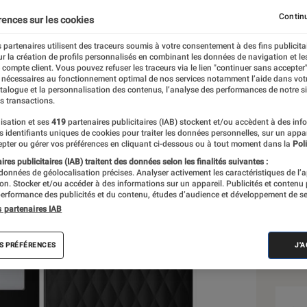
rique
Continu
rences sur les cookies
 partenaires utilisent des traceurs soumis à votre consentement à des fins publicita
r la création de profils personnalisés en combinant les données de navigation et l
e compte client. Vous pouvez refuser les traceurs via le lien "continuer sans accepter"
 nécessaires au fonctionnement optimal de nos services notamment l’aide dans vot
atalogue et la personnalisation des contenus, l’analyse des performances de notre si
s transactions.
isation et ses
419
partenaires publicitaires (IAB) stockent et/ou accèdent à des inf
Sél
es identifiants uniques de cookies pour traiter les données personnelles, sur un appa
pter ou gérer vos préférences en cliquant ci-dessous ou à tout moment dans la
Poli
res publicitaires (IAB) traitent des données selon les finalités suivantes :
 données de géolocalisation précises. Analyser activement les caractéristiques de l’
tion. Stocker et/ou accéder à des informations sur un appareil. Publicités et contenu
erformance des publicités et du contenu, études d’audience et développement de se
s partenaires IAB
S PRÉFÉRENCES
J'