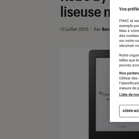
liseuse numé
Vos préfé
FNAC et ses
exemple pou
13 juillet 2015
・
Par
Benoît Duval
liées à votr
des cookies
sur notre c
sécuriser vo
Notre organ
telles que l
pouvez acce
Nos partenai
Utiliser des
l’identifica
mesure de p
Liste de no
GÉRER ME