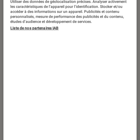
Utiliser des données de géolocalisation précises. Analyser activement
pouvez néanmoins légitimement vous
les caractéristiques de l’appareil pour l’identification. Stocker et/ou
accéder à des informations sur un appareil. Publicités et contenu
poser des questions sur le
personnalisés, mesure de performance des publicités et du contenu,
études d’audience et développement de services.
fonctionnement, les formats
Liste de nos partenaires IAB
disponibles et les avantages de ce
nouveau média. Tâchons d’éclaircir
tout cela à travers cet article
entièrement dédié au livre numérique,
plus communément appelé eBook.
Introduction
Qu’est-ce qu’un eBook ?
Le mot eBook est une contraction de l’anglais
« electronic book » qui se traduit chez nous par
« livre numérique ». C’est un livre sous forme
numérique qui contient du texte, des images et