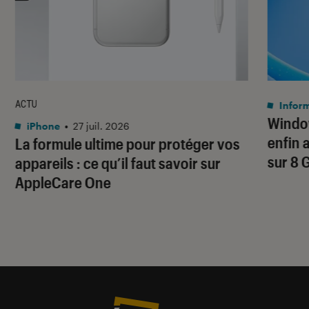
ACTU
Infor
Window
iPhone
•
27 juil. 2026
enfin 
La formule ultime pour protéger vos
sur 8 
appareils : ce qu’il faut savoir sur
AppleCare One