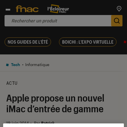
Trouv
De
NOS GUIDES DE L'ÉTÉ
BOICHI : L'EXPO VIRTUELLE
Tech
Informatique
ACTU
Apple propose un nouvel
iMac d’entrée de gamme
19 juin 2014
・
Par
Patrick