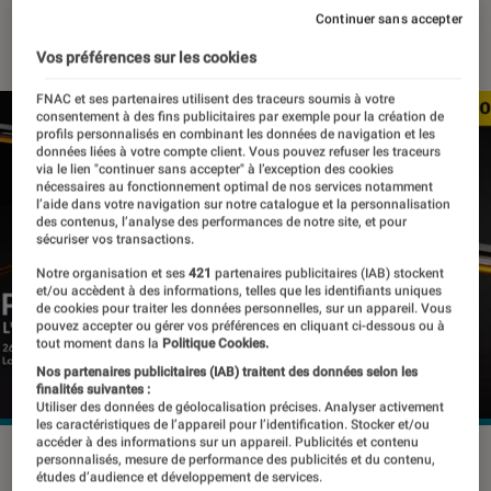
Continuer sans accepter
20 avril 2022
・
Par
Johanna Godet
Vos préférences sur les cookies
FNAC et ses partenaires utilisent des traceurs soumis à votre
consentement à des fins publicitaires par exemple pour la création de
profils personnalisés en combinant les données de navigation et les
données liées à votre compte client. Vous pouvez refuser les traceurs
via le lien "continuer sans accepter" à l’exception des cookies
nécessaires au fonctionnement optimal de nos services notamment
l’aide dans votre navigation sur notre catalogue et la personnalisation
des contenus, l’analyse des performances de notre site, et pour
sécuriser vos transactions.
Notre organisation et ses
421
partenaires publicitaires (IAB) stockent
et/ou accèdent à des informations, telles que les identifiants uniques
de cookies pour traiter les données personnelles, sur un appareil. Vous
pouvez accepter ou gérer vos préférences en cliquant ci-dessous ou à
tout moment dans la
Politique Cookies.
Nos partenaires publicitaires (IAB) traitent des données selon les
finalités suivantes :
Utiliser des données de géolocalisation précises. Analyser activement
les caractéristiques de l’appareil pour l’identification. Stocker et/ou
accéder à des informations sur un appareil. Publicités et contenu
Xiaomi lancera son Poco F4 GT le 26 avril 2022
©Xiaomi
personnalisés, mesure de performance des publicités et du contenu,
études d’audience et développement de services.