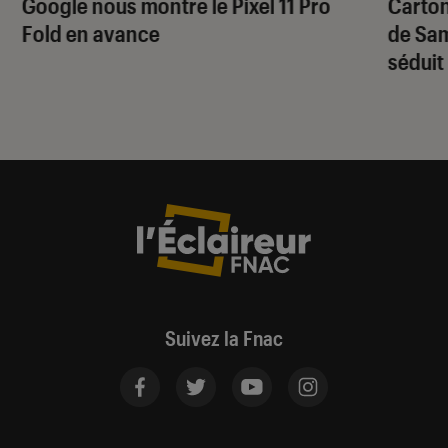
Google nous montre le Pixel 11 Pro
Carton
Fold en avance
de Sam
séduit
Suivez la Fnac