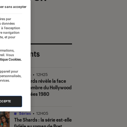
er sans accepter
ires par
es données
 à l’exception
re navigation
te, et pour
ormations,
 plus récents
reil. Vous
tique Cookies.
appareil pour
Séries
•
12H25
 personnalisés,
The Shards
révèle la face
rvices.
(très) sombre du Hollywood
des années 1980
ACCEPTE
Séries
•
12H05
The Shards
: la série est-elle
fidèle au roman de Bret