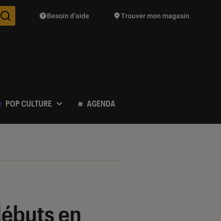
Besoin d’aide
Trouver mon magasin
Des suggestions de produits vont vous être proposées pendant vo
POP CULTURE
AGENDA
débuts en