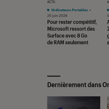
ACTU
A
ateurs Portables
•
Ordinateurs Portables
•
 2026
25 juin 2026
0
 quoi ces
Pour rester compétitif,
lebook annoncés
Microsoft ressort des
oogle pour
Surface avec 8 Go
rrencer les
de RAM seulement
ook ?
Dernièrement dans Or