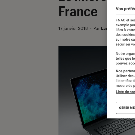
France
Vos préfé
FNAC et ses
exemple pou
17 janvier 2018
・
Par
Laure Renouard
liées à votr
des cookies
sur notre c
sécuriser vo
Notre organ
telles que l
pouvez acce
Nos partenai
Utiliser des
l’identifica
mesure de p
Liste de no
GÉRER ME