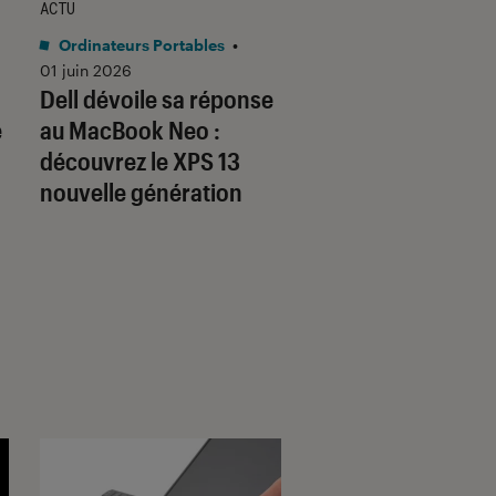
ACTU
ACTU
Ordinateurs Portables
•
Ordinateurs Portable
01 juin 2026
22 mai. 2026
Dell dévoile sa réponse
Si vous avez un vi
e
au MacBook Neo :
MacBook, c’est bi
découvrez le XPS 13
la fin (du support
nouvelle génération
logiciel)