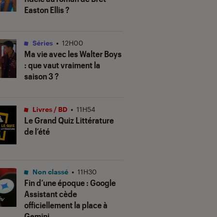
Easton Ellis ?
Séries
•
12H00
Ma vie avec les Walter Boys
: que vaut vraiment la
saison 3 ?
Livres / BD
•
11H54
Le Grand Quiz Littérature
de l’été
Non classé
•
11H30
Fin d’une époque : Google
Assistant cède
officiellement la place à
Gemini