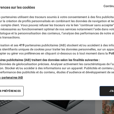
Continu
rences sur les cookies
 partenaires utilisent des traceurs soumis à votre consentement à des fins publicita
r la création de profils personnalisés en combinant les données de navigation et l
e compte client. Vous pouvez refuser les traceurs via le lien "continuer sans accepter"
 nécessaires au fonctionnement optimal de nos services notamment l’aide dans vot
atalogue et la personnalisation des contenus, l’analyse des performances de notre si
s transactions.
isation et ses
419
partenaires publicitaires (IAB) stockent et/ou accèdent à des inf
Les
es identifiants uniques de cookies pour traiter les données personnelles, sur un appa
pter ou gérer vos préférences en cliquant ci-dessous ou à tout moment dans la
Poli
res publicitaires (IAB) traitent des données selon les finalités suivantes :
 données de géolocalisation précises. Analyser activement les caractéristiques de l’
tion. Stocker et/ou accéder à des informations sur un appareil. Publicités et contenu
erformance des publicités et du contenu, études d’audience et développement de se
s partenaires IAB
S PRÉFÉRENCES
J'