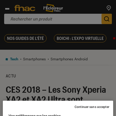
Trouv
De
NOS GUIDES DE L'ÉTÉ
BOICHI : L'EXPO VIRTUELLE
Tech
Smartphones
Smartphones Android
ACTU
CES 2018 – Les Sony Xperia
XA2 et XA2 Ultra sont
officiels
Continuer sans accepter
Vos préférences sur les cookies