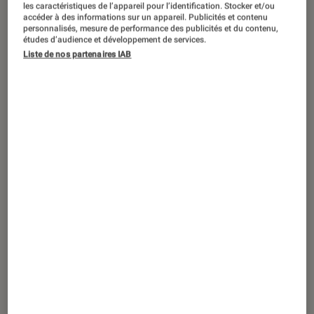
Le nouveau Mac Studio accompagné du Studio display.
les caractéristiques de l’appareil pour l’identification. Stocker et/ou
accéder à des informations sur un appareil. Publicités et contenu
©Apple
personnalisés, mesure de performance des publicités et du contenu,
études d’audience et développement de services.
Liste de nos partenaires IAB
Lors de la keynote « Peek
Performance », Apple a terminé la
présentation de ses nouveautés de
printemps avec un sublime écran 5K
de 27 pouces et un Mac ultra
compact.
Introduction
Voilà un set-up de bureau qui fait rêver. Pour
celles et ceux que
l’iMac
coloré n’a pas
convaincu de part ses caractéristiques
techniques et sa connectique, voici un