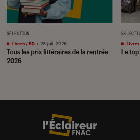
SÉLECTION
SÉLECTI
Livres / BD
•
28 juil. 2026
Livres
Tous les prix littéraires de la rentrée
Le top
2026