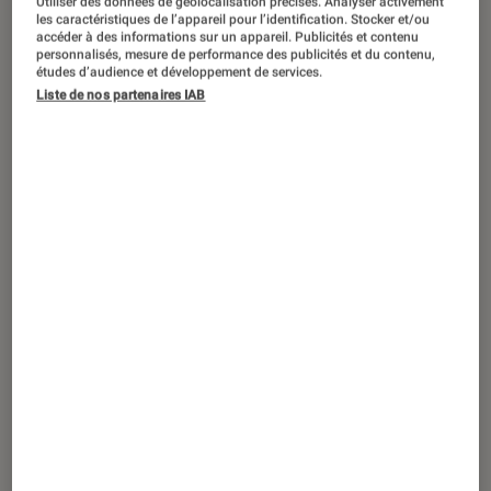
Utiliser des données de géolocalisation précises. Analyser activement
les caractéristiques de l’appareil pour l’identification. Stocker et/ou
accéder à des informations sur un appareil. Publicités et contenu
Un adolescent intelligent, mais en
personnalisés, mesure de performance des publicités et du contenu,
études d’audience et développement de services.
souffrance, se bat dans des vidéos
Liste de nos partenaires IAB
postées sur les réseaux sociaux pour
alimenter une notoriété virtuelle et
oublier un père violent. La première
bande dessinée de Mélissa Morin est
aussi douce qu’enragée.
Introduction
Andréas a eu les encouragements au dernier
trimestre ; il s’attèle maintenant à la
préparation du brevet des collèges.
L’adolescent aux traits doux et ronds enfonce
la tête dans sa capuche dès qu’il le peut et