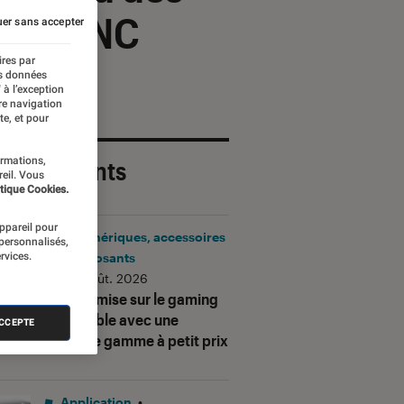
t 680 NC
er sans accepter
ires par
es données
 à l’exception
re navigation
te, et pour
ormations,
 plus récents
reil. Vous
tique Cookies.
appareil pour
Périphériques, accessoires
 personnalisés,
rvices.
et composants
•
06 août. 2026
Corsair mise sur le gaming
accessible avec une
ACCEPTE
nouvelle gamme à petit prix
Application
•