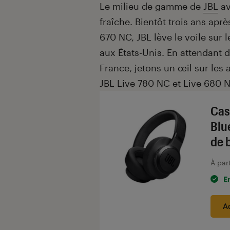
Introduction
Le milieu de gamme de
JBL
av
fraîche. Bientôt trois ans ap
670 NC, JBL lève le voile sur
aux États-Unis. En attendant 
France, jetons un œil sur les
JBL Live 780 NC et Live 680 
Cas
Blu
de 
À par
E
A