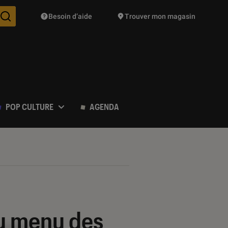
Besoin d’aide
Trouver mon magasin
Des suggestions de produits vont vous être proposées pendant vo
POP CULTURE
AGENDA
au menu des