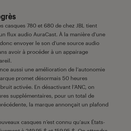
ogrès
s casques 780 et 680 de chez JBL tient
 un flux audio AuraCast. À la manière d’une
 donc envoyer le son d’une source audio
ans avoir à procéder à un appairage
reil.
nce aussi une amélioration de l’autonomie
marque promet désormais 50 heures
bruit activée. En désactivant l’ANC, on
res supplémentaires, pour un total de
 précédente, la marque annonçait un plafond
ouveaux casques n’est connu qu’aux États-
ctivement à 249,95 $ et 159,95 $. On attendra