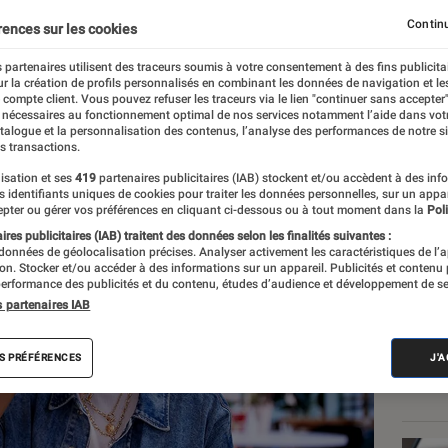
ques JBL Live 780 NC e
Continu
rences sur les cookies
 partenaires utilisent des traceurs soumis à votre consentement à des fins publicita
r la création de profils personnalisés en combinant les données de navigation et l
e compte client. Vous pouvez refuser les traceurs via le lien "continuer sans accepter"
 nécessaires au fonctionnement optimal de nos services notamment l’aide dans vot
atalogue et la personnalisation des contenus, l’analyse des performances de notre si
s transactions.
isation et ses
419
partenaires publicitaires (IAB) stockent et/ou accèdent à des inf
Les
es identifiants uniques de cookies pour traiter les données personnelles, sur un appa
pter ou gérer vos préférences en cliquant ci-dessous ou à tout moment dans la
Poli
res publicitaires (IAB) traitent des données selon les finalités suivantes :
 données de géolocalisation précises. Analyser activement les caractéristiques de l’
tion. Stocker et/ou accéder à des informations sur un appareil. Publicités et contenu
erformance des publicités et du contenu, études d’audience et développement de se
s partenaires IAB
S PRÉFÉRENCES
J'