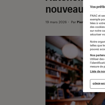
nouveaux cas
Vos préfé
FNAC et ses
exemple pou
19 mars 2026
・
Par
Pierre Crochart
liées à votr
des cookies
sur notre c
sécuriser vo
Notre organ
telles que l
pouvez acce
Nos partenai
Utiliser des
l’identifica
mesure de p
Liste de no
GÉRER ME