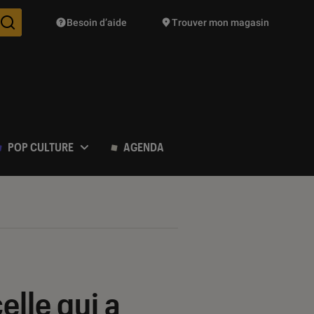
Besoin d’aide
Trouver mon magasin
Des suggestions de produits vont vous être proposées pendant vo
POP CULTURE
AGENDA
elle qui a