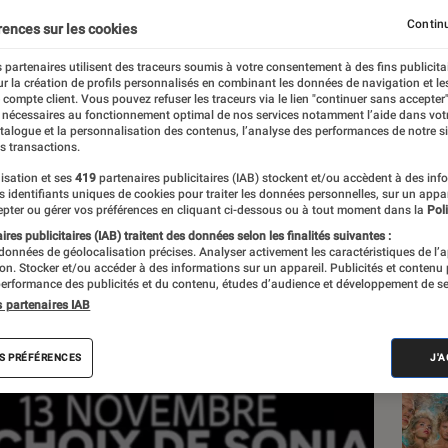
 pour dénoncer un terror
Continu
rences sur les cookies
 partenaires utilisent des traceurs soumis à votre consentement à des fins publicita
r la création de profils personnalisés en combinant les données de navigation et l
t
e compte client. Vous pouvez refuser les traceurs via le lien "continuer sans accepter"
 nécessaires au fonctionnement optimal de nos services notamment l’aide dans vot
atalogue et la personnalisation des contenus, l’analyse des performances de notre si
s transactions.
isation et ses
419
partenaires publicitaires (IAB) stockent et/ou accèdent à des inf
Les
es identifiants uniques de cookies pour traiter les données personnelles, sur un appa
pter ou gérer vos préférences en cliquant ci-dessous ou à tout moment dans la
Poli
res publicitaires (IAB) traitent des données selon les finalités suivantes :
 données de géolocalisation précises. Analyser activement les caractéristiques de l’
tion. Stocker et/ou accéder à des informations sur un appareil. Publicités et contenu
erformance des publicités et du contenu, études d’audience et développement de se
s partenaires IAB
S PRÉFÉRENCES
J'