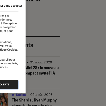
iste
er sans accepter
ires par
es données
 à l’exception
re navigation
te, et pour
ormations,
 plus récents
reil. Vous
tique Cookies.
appareil pour
Vidéo
•
05 août. 2026
 personnalisés,
DJI Mic Mini 2S : le nouveau
rvices.
micro compact invite l’IA
à la fête
ACCEPTE
Séries
•
05 août. 2026
The Shards
: Ryan Murphy
signe-t-il la série la plus