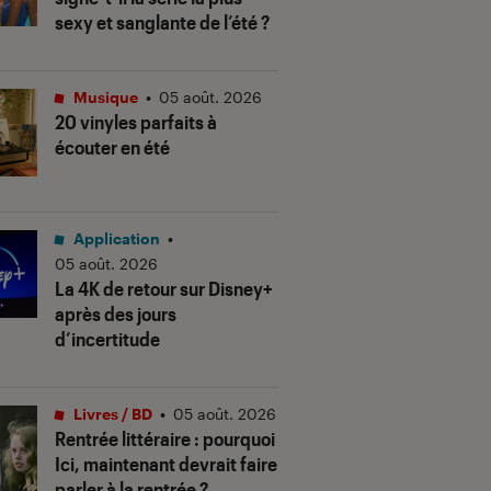
sexy et sanglante de l’été ?
Musique
•
05 août. 2026
20 vinyles parfaits à
écouter en été
Application
•
05 août. 2026
La 4K de retour sur Disney+
après des jours
d’incertitude
Livres / BD
•
05 août. 2026
Rentrée littéraire : pourquoi
Ici, maintenant devrait faire
parler à la rentrée ?