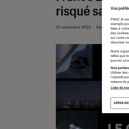
risqué sa vie
Vos préfé
FNAC et ses
exemple pou
13 novembre 2025
・
Par
Sarah Dupon
liées à votr
des cookies
sur notre c
sécuriser vo
Notre organ
telles que l
pouvez acce
Nos partenai
Utiliser des
l’identifica
mesure de p
Liste de no
GÉRER ME