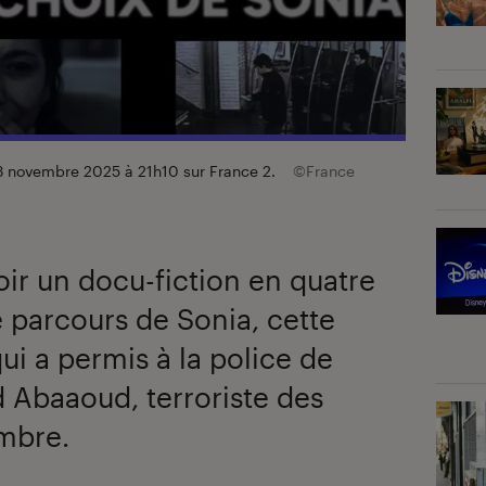
 13 novembre 2025 à 21h10 sur France 2.
©France
oir un docu-fiction en quatre
e parcours de Sonia, cette
i a permis à la police de
 Abaaoud, terroriste des
embre.