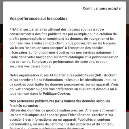
24 septembre 2025
・
Par
Robin Negre
Continuer sans accepter
Vos préférences sur les cookies
FNAC et ses partenaires utilisent des traceurs soumis à votre
consentement à des fins publicitaires par exemple pour la création de
profils personnalisés en combinant les données de navigation et les
données liées à votre compte client. Vous pouvez refuser les traceurs
via le lien "continuer sans accepter" à l’exception des cookies
nécessaires au fonctionnement optimal de nos services notamment
l’aide dans votre navigation sur notre catalogue et la personnalisation
des contenus, l’analyse des performances de notre site, et pour
sécuriser vos transactions.
Notre organisation et ses
419
partenaires publicitaires (IAB) stockent
et/ou accèdent à des informations, telles que les identifiants uniques
de cookies pour traiter les données personnelles, sur un appareil. Vous
pouvez accepter ou gérer vos préférences en cliquant ci-dessous ou à
tout moment dans la
Politique Cookies.
Nos partenaires publicitaires (IAB) traitent des données selon les
finalités suivantes :
Utiliser des données de géolocalisation précises. Analyser activement
les caractéristiques de l’appareil pour l’identification. Stocker et/ou
“Taylor Swift : The Official Release Party of a Showgirl.”
accéder à des informations sur un appareil. Publicités et contenu
personnalisés, mesure de performance des publicités et du contenu,
©Piece of Magic
études d’audience et développement de services.