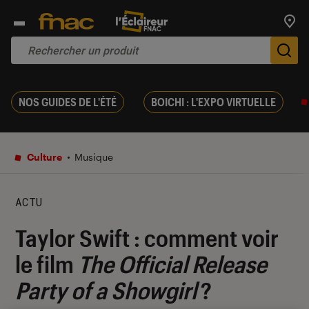
Trouv
De
NOS GUIDES DE L'ÉTÉ
BOICHI : L'EXPO VIRTUELLE
Culture
Musique
ACTU
Taylor Swift : comment voir
le film
The Official Release
Party of a Showgirl
?