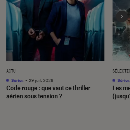
ACTU
SÉLECTI
Séries
•
29 juil. 2026
Séries
Code rouge
: que vaut ce thriller
Les me
aérien sous tension ?
(jusqu