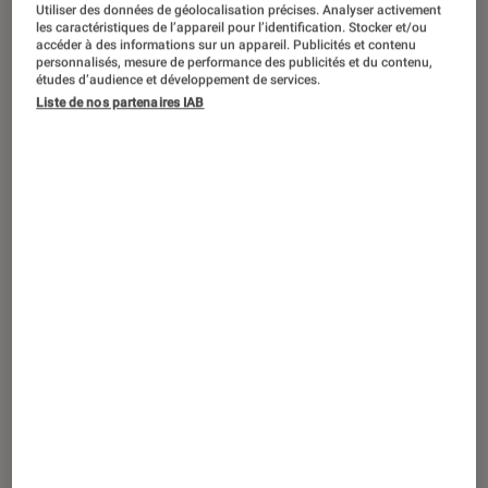
Utiliser des données de géolocalisation précises. Analyser activement
les caractéristiques de l’appareil pour l’identification. Stocker et/ou
accéder à des informations sur un appareil. Publicités et contenu
personnalisés, mesure de performance des publicités et du contenu,
La série dérivée de la saga culte est
études d’audience et développement de services.
désormais disponible sur Netflix.
Liste de nos partenaires IAB
L’occasion de revenir sur les origines
de la poupée tueuse la plus célèbre
de l’histoire du cinéma d’horreur.
Introduction
Avec l’arrivée de
Chucky
sur Netflix (
la série
dérivée des films cultes
Jeu d’enfant
, signée
par son créateur Don Mancini), les projecteurs
se braquent à nouveau sur la poupée la plus
redoutée de l’histoire
du cinéma d’horreur
. Si
Chucky est aujourd’hui un personnage culte,
l’idée d’une poupée maléfique n’est pas née