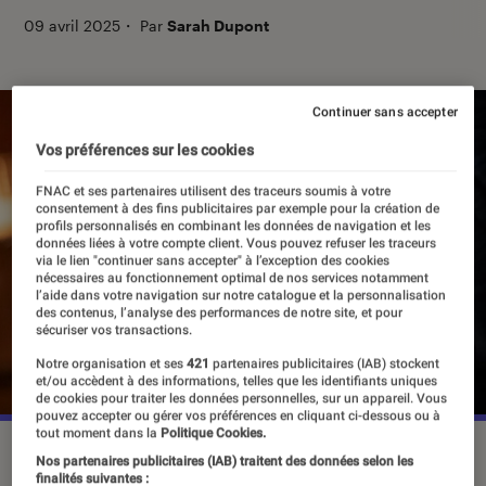
09 avril 2025
・
Par
Sarah Dupont
Continuer sans accepter
Vos préférences sur les cookies
FNAC et ses partenaires utilisent des traceurs soumis à votre
consentement à des fins publicitaires par exemple pour la création de
profils personnalisés en combinant les données de navigation et les
données liées à votre compte client. Vous pouvez refuser les traceurs
via le lien "continuer sans accepter" à l’exception des cookies
nécessaires au fonctionnement optimal de nos services notamment
l’aide dans votre navigation sur notre catalogue et la personnalisation
des contenus, l’analyse des performances de notre site, et pour
sécuriser vos transactions.
Notre organisation et ses
421
partenaires publicitaires (IAB) stockent
et/ou accèdent à des informations, telles que les identifiants uniques
de cookies pour traiter les données personnelles, sur un appareil. Vous
pouvez accepter ou gérer vos préférences en cliquant ci-dessous ou à
tout moment dans la
Politique Cookies.
“Chucky” : les saisons 1 et 2 sont disponibles sur Netflix.
Nos partenaires publicitaires (IAB) traitent des données selon les
©Rafy/SYFY
finalités suivantes :