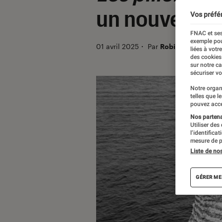
un nouveau li
Vos préfé
FNAC et ses
exemple pou
01 avril 2025
・
Par
Robin Negre
liées à votr
des cookies
sur notre c
sécuriser vo
Notre organ
telles que l
pouvez acce
Nos partenai
Utiliser des
l’identifica
mesure de p
Liste de no
GÉRER ME