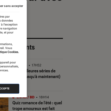
er sans accepter
ires par
es données
 à l’exception
re navigation
te, et pour
ormations,
 plus récents
reil. Vous
tique Cookies.
appareil pour
Séries
•
17H52
 personnalisés,
Les meilleures séries de
rvices.
2026 (jusqu’à maintenant)
ACCEPTE
Livres / BD
•
18H14
Quiz romance de l’été : quel
trope amoureux est fait