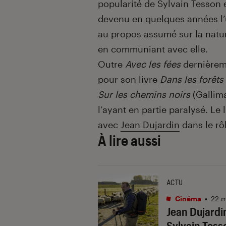
popularité de Sylvain Tesson 
devenu en quelques années l’u
au propos assumé sur la natur
en communiant avec elle.
Outre
Avec les fées
dernièreme
pour son livre
Dans les forêts
Sur les chemins noirs
(Gallima
l’ayant en partie paralysé. Le 
avec
Jean Dujardin
dans le rôl
À lire aussi
ACTU
Cinéma
•
22 m
Jean Dujardi
Sylvain Tess