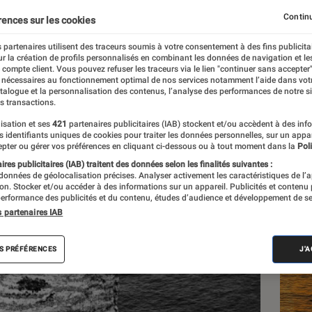
vre
Continu
rences sur les cookies
 partenaires utilisent des traceurs soumis à votre consentement à des fins publicita
r la création de profils personnalisés en combinant les données de navigation et l
e compte client. Vous pouvez refuser les traceurs via le lien "continuer sans accepter"
 nécessaires au fonctionnement optimal de nos services notamment l’aide dans vot
atalogue et la personnalisation des contenus, l’analyse des performances de notre si
s transactions.
isation et ses
421
partenaires publicitaires (IAB) stockent et/ou accèdent à des inf
Les
es identifiants uniques de cookies pour traiter les données personnelles, sur un appa
pter ou gérer vos préférences en cliquant ci-dessous ou à tout moment dans la
Poli
res publicitaires (IAB) traitent des données selon les finalités suivantes :
 données de géolocalisation précises. Analyser activement les caractéristiques de l’
tion. Stocker et/ou accéder à des informations sur un appareil. Publicités et contenu
erformance des publicités et du contenu, études d’audience et développement de se
s partenaires IAB
S PRÉFÉRENCES
J'